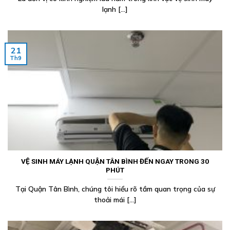
lạnh [...]
21
Th9
VỆ SINH MÁY LẠNH QUẬN TÂN BÌNH ĐẾN NGAY TRONG 30
PHÚT
Tại Quận Tân Bình, chúng tôi hiểu rõ tầm quan trọng của sự
thoải mái [...]