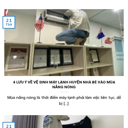
21
Th9
4 LƯU Ý VỀ VỆ SINH MÁY LẠNH HUYỆN NHÀ BÈ VÀO MÙA
NẮNG NÓNG
Mùa nắng nóng là thời điểm máy lạnh phải làm việc liên tục, dễ
bị [...]
21