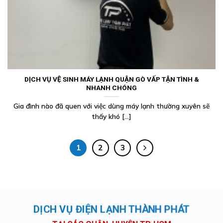
DỊCH VỤ VỆ SINH MÁY LẠNH QUẬN GÒ VẤP TẬN TÌNH &
NHANH CHÓNG
Gia đình nào đã quen với việc dùng máy lạnh thường xuyên sẽ
thấy khó [...]
1
2
3
DỊCH VỤ ĐIỆN LẠNH THÀNH PHÁT