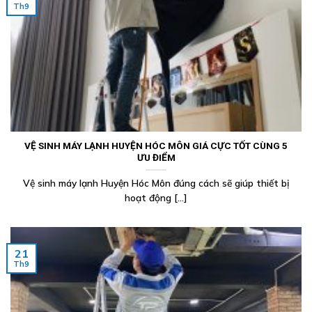
Th9
VỆ SINH MÁY LẠNH HUYỆN HÓC MÔN GIÁ CỰC TỐT CÙNG 5
ƯU ĐIỂM
Vệ sinh máy lạnh Huyện Hóc Môn đúng cách sẽ giúp thiết bị
hoạt động [...]
21
Th9