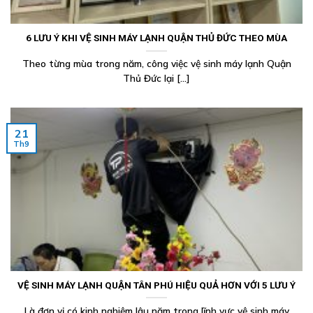
6 LƯU Ý KHI VỆ SINH MÁY LẠNH QUẬN THỦ ĐỨC THEO MÙA
Theo từng mùa trong năm, công việc vệ sinh máy lạnh Quận
Thủ Đức lại [...]
21
Th9
VỆ SINH MÁY LẠNH QUẬN TÂN PHÚ HIỆU QUẢ HƠN VỚI 5 LƯU Ý
Là đơn vị có kinh nghiệm lâu năm trong lĩnh vực vệ sinh máy