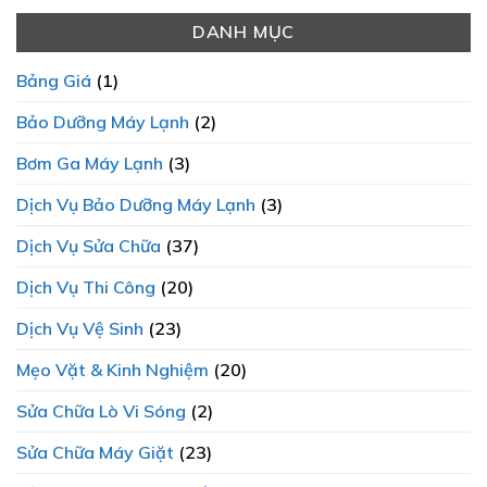
LẠNH
Máy
Tâm
ƯU
THÀNH
Lạnh
DANH MỤC
Sửa
TIÊN
PHÁT
2025
Máy
HÀNG
Chi
Giặt
ĐẦU?
Bảng Giá
(1)
Tiết
SamSung
Và
Chính
Bảo Dưỡng Máy Lạnh
(2)
Minh
Hãng
Bạch
Bơm Ga Máy Lạnh
(3)
Dịch Vụ Bảo Dưỡng Máy Lạnh
(3)
Dịch Vụ Sửa Chữa
(37)
Dịch Vụ Thi Công
(20)
Dịch Vụ Vệ Sinh
(23)
Mẹo Vặt & Kinh Nghiệm
(20)
Sửa Chữa Lò Vi Sóng
(2)
Sửa Chữa Máy Giặt
(23)