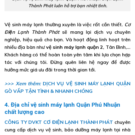
Thành Phát luôn hỗ trợ bạn nhiệt tình.
Vệ sinh máy lạnh thường xuyên là việc rất cần thiết.
Cơ
Điện Lạnh Thành Phát
sẽ mang lại dịch vụ chuyên
nghiệp, hiệu quả cho bạn. Và hoạt động linh hoạt trên
nhiều địa bàn như
vệ sinh máy lạnh quận 2
, Tân Bình,…
Khách hàng có thể hoàn toàn yên tâm khi lựa chọn hợp
tác với chúng tôi. Đừng quên liên hệ ngay để được
hưởng mức giá ưu đãi trong thời gian tới.
>>> Xem thêm:
DỊCH VỤ VỆ SINH MÁY LẠNH QUẬN
GÒ VẤP TẬN TÌNH & NHANH CHÓNG
4. Địa chỉ vệ sinh máy lạnh Quận Phú Nhuận
chất lượng cao
CÔNG TY DVKT CƠ ĐIỆN LẠNH THÀNH PHÁT
chuyên
cung cấp dịch vụ vệ sinh, bảo dưỡng máy lạnh tại nhà