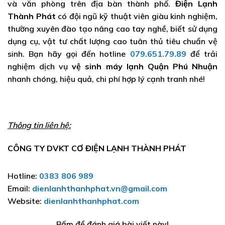
và văn phòng trên địa bàn thành phố.
Điện Lạnh
Thành Phát
có đội ngũ kỹ thuật viên giàu kinh nghiệm,
thường xuyên đào tạo nâng cao tay nghề, biết sử dụng
dụng cụ, vật tư chất lượng cao tuân thủ tiêu chuẩn vệ
sinh. Bạn hãy gọi đến hotline
079.651.79.89
để trải
nghiệm dịch vụ
vệ sinh máy lạnh Quận Phú Nhuận
nhanh chóng, hiệu quả, chi phí hợp lý cạnh tranh nhé!
Thông tin liên hệ:
CÔNG TY DVKT CƠ ĐIỆN LẠNH THÀNH PHÁT
Hotline:
0383 806 989
Email:
dienlanhthanhphat.vn@gmail.com
Website:
dienlanhthanhphat.com
Bấm để đánh giá bài viết này!