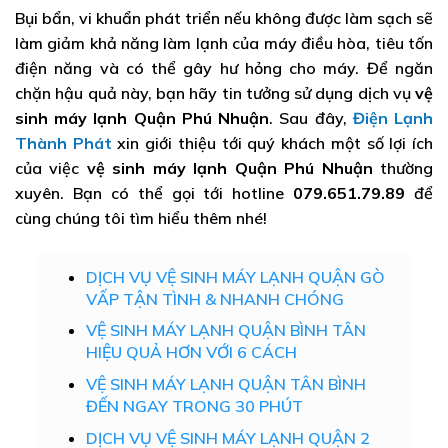
Bụi bẩn, vi khuẩn phát triển nếu không được làm sạch sẽ
làm giảm khả năng làm lạnh của máy điều hòa, tiêu tốn
điện năng và có thể gây hư hỏng cho máy. Để ngăn
chặn hậu quả này, bạn hãy tin tưởng sử dụng dịch vụ
vệ
sinh máy lạnh Quận Phú Nhuận
. Sau đây,
Điện Lạnh
Thành Phát
xin giới thiệu tới quý khách một số lợi ích
của việc
vệ sinh máy lạnh Quận Phú Nhuận
thường
xuyên. Bạn có thể gọi tới hotline
079.651.79.89
để
cùng chúng tôi tìm hiểu thêm nhé!
DỊCH VỤ VỆ SINH MÁY LẠNH QUẬN GÒ
VẤP TẬN TÌNH & NHANH CHÓNG
VỆ SINH MÁY LẠNH QUẬN BÌNH TÂN
HIỆU QUẢ HƠN VỚI 6 CÁCH
VỆ SINH MÁY LẠNH QUẬN TÂN BÌNH
ĐẾN NGAY TRONG 30 PHÚT
DỊCH VỤ VỆ SINH MÁY LẠNH QUẬN 2