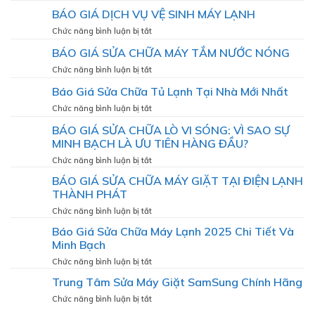
VỤ
BÁO
LẠNH
BÁO GIÁ DỊCH VỤ VỆ SINH MÁY LẠNH
VỆ
GIÁ
SINH
DỊCH
ở
Chức năng bình luận bị tắt
TỦ
VỤ
BÁO
LẠNH
BÁO GIÁ SỬA CHỮA MÁY TẮM NƯỚC NÓNG
VỆ
GIÁ
SINH
DỊCH
ở
Chức năng bình luận bị tắt
MÁY
VỤ
BÁO
GIẶT
Báo Giá Sửa Chữa Tủ Lạnh Tại Nhà Mới Nhất
VỆ
GIÁ
SINH
SỬA
ở
Chức năng bình luận bị tắt
MÁY
CHỮA
Báo
LẠNH
BÁO GIÁ SỬA CHỮA LÒ VI SÓNG: VÌ SAO SỰ
MÁY
Giá
TẮM
MINH BẠCH LÀ ƯU TIÊN HÀNG ĐẦU?
Sửa
NƯỚC
Chữa
ở
Chức năng bình luận bị tắt
NÓNG
Tủ
BÁO
BÁO GIÁ SỬA CHỮA MÁY GIẶT TẠI ĐIỆN LẠNH
Lạnh
GIÁ
Tại
THÀNH PHÁT
SỬA
Nhà
CHỮA
ở
Chức năng bình luận bị tắt
Mới
LÒ
BÁO
Nhất
Báo Giá Sửa Chữa Máy Lạnh 2025 Chi Tiết Và
VI
GIÁ
Minh Bạch
SÓNG:
SỬA
VÌ
CHỮA
ở
Chức năng bình luận bị tắt
SAO
MÁY
Báo
SỰ
Trung Tâm Sửa Máy Giặt SamSung Chính Hãng
GIẶT
Giá
MINH
TẠI
Sửa
ở
Chức năng bình luận bị tắt
BẠCH
ĐIỆN
Chữa
Trung
LÀ