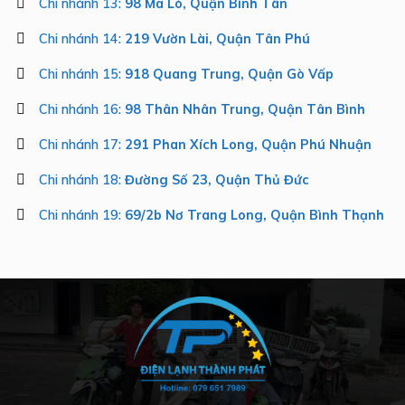
Chi nhánh 13:
98 Mã Lò, Quận Bình Tân
Chi nhánh 14:
219 Vườn Lài, Quận Tân Phú
Chi nhánh 15:
918 Quang Trung, Quận Gò Vấp
Chi nhánh 16:
98 Thân Nhân Trung, Quận Tân Bình
Chi nhánh 17:
291 Phan Xích Long, Quận Phú Nhuận
Chi nhánh 18:
Đường Số 23, Quận Thủ Đức
Chi nhánh 19:
69/2b Nơ Trang Long, Quận Bình Thạnh