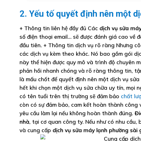
2. Yếu tố quyết định nên một d
+ Thông tin liên hệ đầy đủ Các
dịch vụ sửa máy
số điện thoại email… sẽ được đánh giá cao về độ
đầu tiên. + Thông tin dịch vụ rõ ràng Nhưng cô
các dịch vụ kèm theo khác. Nó bao gồm gói dịch
này thể hiện được quy mô và trình độ chuyên m
phản hồi nhanh chóng và rõ ràng thông tin, tậ
là mấu chốt để quyết định nên một dịch vụ sửa
hết khi chọn một dịch vụ sửa chữa uy tín, mọi n
có tên tuổi trên thị trường sẽ đảm bảo
chất lư
còn có sự đảm bảo, cam kết hoàn thành công v
yêu cầu làm lại nếu không hoàn thành đúng.
Đi
nhà
, tại cơ quan công ty. Nếu như có nhu cầu, 
và cung cấp
dịch vụ sửa máy lạnh phường sài 