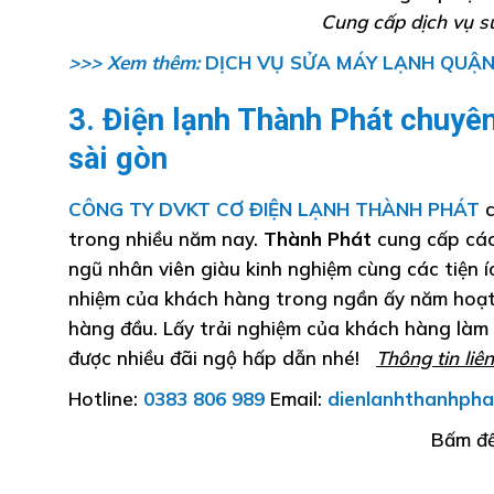
Cung cấp dịch vụ s
>>> Xem thêm:
DỊCH VỤ SỬA MÁY LẠNH QUẬN
3. Điện lạnh Thành Phát chuyê
sài gòn
CÔNG TY DVKT CƠ ĐIỆN LẠNH THÀNH PHÁT
c
trong nhiều năm nay.
Thành Phát
cung cấp các 
ngũ nhân viên giàu kinh nghiệm cùng các tiện 
nhiệm của khách hàng trong ngần ấy năm hoạ
hàng đầu. Lấy trải nghiệm của khách hàng làm 
được nhiều đãi ngộ hấp dẫn nhé!
Thông tin liên
Hotline:
0383 806 989
Email:
dienlanhthanhpha
Bấm để