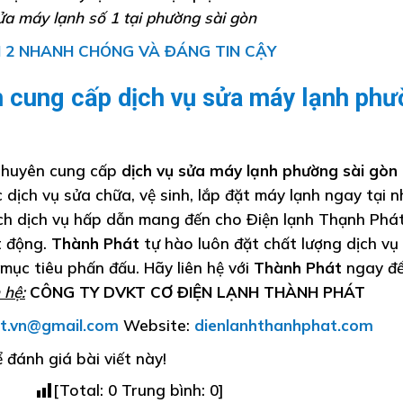
ửa máy lạnh số 1 tại phường sài gòn
 2 NHANH CHÓNG VÀ ĐÁNG TIN CẬY
n cung cấp dịch vụ sửa máy lạnh ph
huyên cung cấp
dịch vụ sửa máy lạnh phường sài gòn
dịch vụ sửa chữa, vệ sinh, lắp đặt máy lạnh ngay tại n
ích dịch vụ hấp dẫn mang đến cho Điện lạnh Thạnh Phát
t động.
Thành Phát
tự hào luôn đặt chất lượng dịch vụ 
mục tiêu phấn đấu. Hãy liên hệ với
Thành Phát
ngay để
 hệ:
CÔNG TY DVKT CƠ ĐIỆN LẠNH THÀNH PHÁT
t.vn@gmail.com
Website:
dienlanhthanhphat.com
 đánh giá bài viết này!
[Total:
0
Trung bình:
0
]