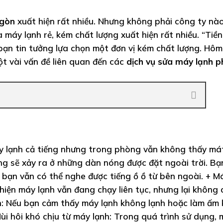
 gòn
xuất hiện rất nhiều. Nhưng không phải công ty nà
 máy lạnh rẻ, kém chất lượng xuất hiện rất nhiều. “Tiề
bạn tin tưởng lựa chọn một đơn vị kém chất lượng. Hôm
ột vài vấn đề liên quan đến các
dịch vụ sửa máy lạnh 
y lạnh cả tiếng nhưng trong phòng vẫn không thấy má
g sẽ xảy ra ở những dàn nóng được đặt ngoài trời. Bạ
, bạn vẫn có thể nghe được tiếng ồ ồ từ bên ngoài. + M
 hiện máy lạnh vẫn đang chạy liên tục, nhưng lại không 
nh: Nếu bạn cảm thấy máy lạnh không lạnh hoặc làm ấm
ùi hôi khó chịu từ máy lạnh: Trong quá trình sử dụng, 