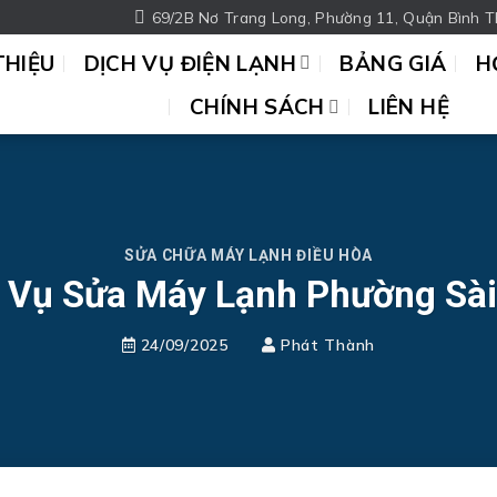
69/2B Nơ Trang Long, Phường 11, Quận Bình T
THIỆU
DỊCH VỤ ĐIỆN LẠNH
BẢNG GIÁ
H
CHÍNH SÁCH
LIÊN HỆ
SỬA CHỮA MÁY LẠNH ĐIỀU HÒA
 Vụ Sửa Máy Lạnh Phường Sà
24/09/2025
Phát Thành