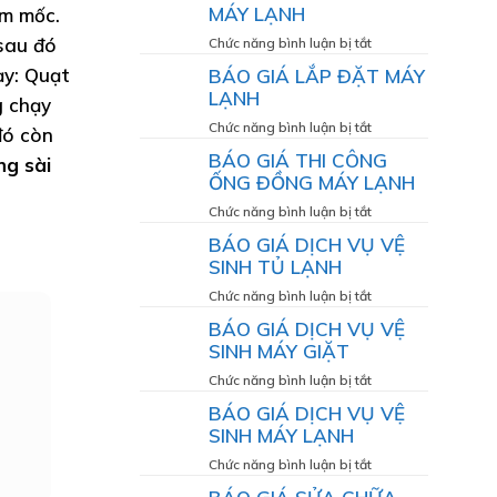
MÁY LẠNH
ấm mốc.
LG
BƠM
–
GAS
ở
 sau đó
Chức năng bình luận bị tắt
Giải
MÁY
BÁO
ạy: Quạt
BÁO GIÁ LẮP ĐẶT MÁY
pháp
LẠNH
GIÁ
LẠNH
g chạy
giúp
BẢO
máy
DƯỠNG
ở
Chức năng bình luận bị tắt
đó còn
hoạt
MÁY
BÁO
BÁO GIÁ THI CÔNG
ng sài
động
LẠNH
GIÁ
ỐNG ĐỒNG MÁY LẠNH
bền
LẮP
bỉ,
ĐẶT
ở
Chức năng bình luận bị tắt
mát
MÁY
BÁO
BÁO GIÁ DỊCH VỤ VỆ
lạnh
LẠNH
GIÁ
SINH TỦ LẠNH
như
THI
CÔNG
ở
Chức năng bình luận bị tắt
ỐNG
BÁO
BÁO GIÁ DỊCH VỤ VỆ
ĐỒNG
GIÁ
SINH MÁY GIẶT
MÁY
DỊCH
LẠNH
VỤ
ở
Chức năng bình luận bị tắt
VỆ
BÁO
BÁO GIÁ DỊCH VỤ VỆ
SINH
GIÁ
SINH MÁY LẠNH
TỦ
DỊCH
LẠNH
VỤ
ở
Chức năng bình luận bị tắt
VỆ
BÁO