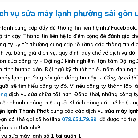
ịch vụ sửa máy lạnh phường sài gòn u
 lạnh
cung cấp đầy đủ thông tin liên hệ như Facebook, 
 tin cậy. Thông tin liên hệ là điểm cộng để đánh giá ch
ng ty uy tín thường cung cấp rõ ràng các thông tin dị
 vụ, bảng giá dịch vụ, quy định quy chế về dịch vụ đó.
ôn của công ty + Đội ngũ kinh nghiệm, tận tâm Đội ngũ
n tình hướng dẫn. Đội ngũ kỹ thuật nhiều năm kinh ngh
 máy lạnh phường sài gòn đáng tin cậy.
+ Công ty có ti
gười sẽ tìm hiểu công ty đó. Vì nếu công ty thành lập l
ợng
dịch vụ sửa chữa tốt hơn. Đồng thời, những công t
iệc nhanh chóng, hiệu quả. Khách hàng có thể khiếu n
ện lạnh Thành Phát
cung cấp các dịch vụ
sửa máy lạn
bạn có thể gọi số hotline
079.651.79.89
để được hỗ trợ 
gòn
kịp thời nhé!