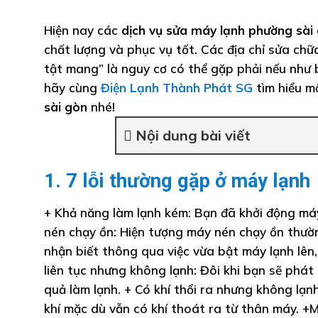
Hiện nay các
dịch vụ sửa máy lạnh phường sài
chất lượng và phục vụ tốt. Các địa chỉ sửa chữa
tật mang” là nguy cơ có thể gặp phải nếu như 
hãy cùng
Điện Lạnh Thành Phát SG
tìm hiểu m
sài gòn
nhé!
Nội dung bài viết
1. 7 lỗi thường gặp ở máy lạnh
+ Khả năng làm lạnh kém: Bạn đã khởi động má
nén chạy ồn: Hiện tượng máy nén chạy ồn thườn
nhận biết thông qua việc vừa bật máy lạnh lên
liên tục nhưng không lạnh: Đôi khi bạn sẽ phát
quả làm lạnh. + Có khí thổi ra nhưng không lạ
khí mặc dù vẫn có khí thoát ra từ thân máy. +M