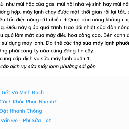
ùi như mùi hắc của gas, mùi hôi nhà vệ sinh hay mùi n
ờng hợp, máy lạnh chạy được một thời gian rồi lại tắt,
 tiêu tốn điện năng rất nhiều. + Quạt dàn nóng không ch
g. Điều này giúp quá trình trao đổi nhiệt của dàn nón
iệu quả làm mát của máy điều hòa càng cao. Bên cạnh 
h sử dụng máy lạnh. Do thế các
thợ sửa máy lạnh phườ
ng phải công ty nào cũng đáng tin cậy.
cấp dịch vụ sửa máy lạnh phường sài gòn
Tiết Và Minh Bạch
 Cách Khắc Phục Nhanh?
p Đặt Nhanh Chóng
 Vấn Đề – Phí Sửa Tốt