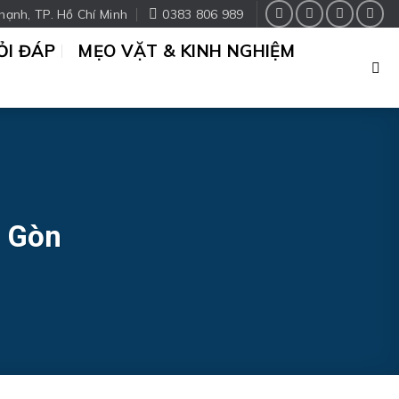
hạnh, TP. Hồ Chí Minh
0383 806 989
ỎI ĐÁP
MẸO VẶT & KINH NGHIỆM
i Gòn