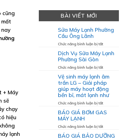
o cũng
BÀI VIẾT MỚI
n mất
 nay
Sửa Máy Lạnh Phường
Cầu Ông Lãnh
phường
ở
Chức năng bình luận bị tắt
Sửa
Dịch Vụ Sửa Máy Lạnh
Máy
Phường Sài Gòn
Lạnh
Phường
ở
Chức năng bình luận bị tắt
Cầu
Dịch
Vệ sinh máy lạnh âm
Ông
Vụ
trần LG – Giải pháp
Lãnh
Sửa
giúp máy hoạt động
Máy
t + Máy
bền bỉ, mát lạnh như
Lạnh
n sẽ
Phường
ở
Chức năng bình luận bị tắt
Sài
áy chạy
Vệ
BÁO GIÁ BƠM GAS
Gòn
sinh
có hiệu
MÁY LẠNH
máy
 không
lạnh
ở
Chức năng bình luận bị tắt
âm
BÁO
máy lạnh
BÁO GIÁ BẢO DƯỠNG
trần
GIÁ