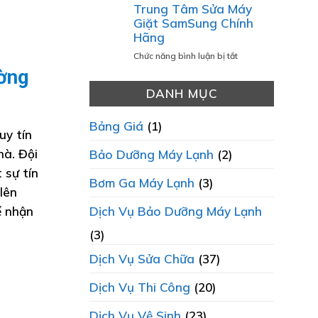
Báo
Trung Tâm Sửa Máy
BẠCH
TẠI
Giá
Giặt SamSung Chính
LÀ
ĐIỆN
Sửa
Hãng
ƯU
LẠNH
Chữa
TIÊN
THÀNH
Máy
ở
Chức năng bình luận bị tắt
HÀNG
PHÁT
Lạnh
Trung
ường
ĐẦU?
2025
Tâm
DANH MỤC
Chi
Sửa
Tiết
Máy
Và
Giặt
Bảng Giá
(1)
uy tín
Minh
SamSung
Bạch
Chính
hà. Đội
Bảo Dưỡng Máy Lạnh
(2)
Hãng
 sự tín
Bơm Ga Máy Lạnh
(3)
lên
 nhận
Dịch Vụ Bảo Dưỡng Máy Lạnh
(3)
Dịch Vụ Sửa Chữa
(37)
Dịch Vụ Thi Công
(20)
Dịch Vụ Vệ Sinh
(23)