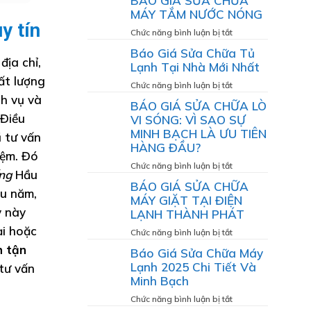
BÁO GIÁ SỬA CHỮA
SINH
GIÁ
MÁY TẮM NƯỚC NÓNG
MÁY
DỊCH
y tín
GIẶT
VỤ
ở
Chức năng bình luận bị tắt
VỆ
BÁO
Báo Giá Sửa Chữa Tủ
SINH
GIÁ
địa chỉ,
Lạnh Tại Nhà Mới Nhất
MÁY
SỬA
ất lượng
LẠNH
CHỮA
ở
Chức năng bình luận bị tắt
ch vụ và
MÁY
Báo
BÁO GIÁ SỬA CHỮA LÒ
TẮM
Giá
 Điều
VI SÓNG: VÌ SAO SỰ
NƯỚC
Sửa
MINH BẠCH LÀ ƯU TIÊN
 tư vấn
NÓNG
Chữa
HÀNG ĐẦU?
Tủ
iệm. Đó
Lạnh
ở
Chức năng bình luận bị tắt
ếng
Hầu
Tại
BÁO
BÁO GIÁ SỬA CHỮA
Nhà
âu năm,
GIÁ
MÁY GIẶT TẠI ĐIỆN
Mới
SỬA
y này
LẠNH THÀNH PHÁT
Nhất
CHỮA
ại hoặc
LÒ
ở
Chức năng bình luận bị tắt
VI
BÁO
h tận
Báo Giá Sửa Chữa Máy
SÓNG:
GIÁ
Lạnh 2025 Chi Tiết Và
tư vấn
VÌ
SỬA
Minh Bạch
SAO
CHỮA
SỰ
MÁY
ở
Chức năng bình luận bị tắt
MINH
GIẶT