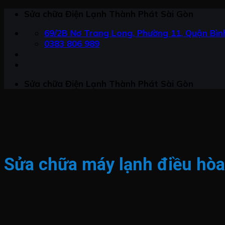
Chuyển
Sửa chữa Điện Lạnh Thành Phát Sài Gòn
đến
69/2B Nơ Trang Long, Phường 11, Quận Bình
nội
0383 806 989
dung
Sửa chữa Điện Lạnh Thành Phát Sài Gòn
Sửa chữa máy lạnh điều hòa