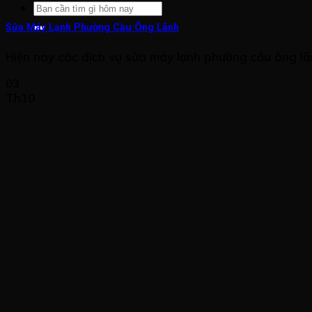
Sửa Máy Lạnh Phường Cầu Ông Lãnh
Hiện nay các dịch vụ sửa máy lạnh phường cầu ông lãnh 
03
Th10