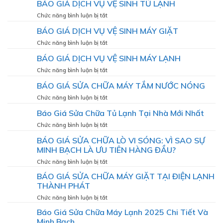
BÁO GIÁ DỊCH VỤ VỆ SINH TỦ LẠNH
MÁY
GIÁ
bền
LẠNH
THI
bỉ,
ở
Chức năng bình luận bị tắt
CÔNG
mát
BÁO
BÁO GIÁ DỊCH VỤ VỆ SINH MÁY GIẶT
ỐNG
lạnh
GIÁ
ĐỒNG
như
DỊCH
ở
Chức năng bình luận bị tắt
MÁY
VỤ
BÁO
LẠNH
BÁO GIÁ DỊCH VỤ VỆ SINH MÁY LẠNH
VỆ
GIÁ
SINH
DỊCH
ở
Chức năng bình luận bị tắt
TỦ
VỤ
BÁO
LẠNH
BÁO GIÁ SỬA CHỮA MÁY TẮM NƯỚC NÓNG
VỆ
GIÁ
SINH
DỊCH
ở
Chức năng bình luận bị tắt
MÁY
VỤ
BÁO
GIẶT
Báo Giá Sửa Chữa Tủ Lạnh Tại Nhà Mới Nhất
VỆ
GIÁ
SINH
SỬA
ở
Chức năng bình luận bị tắt
MÁY
CHỮA
Báo
LẠNH
BÁO GIÁ SỬA CHỮA LÒ VI SÓNG: VÌ SAO SỰ
MÁY
Giá
TẮM
MINH BẠCH LÀ ƯU TIÊN HÀNG ĐẦU?
Sửa
NƯỚC
Chữa
ở
Chức năng bình luận bị tắt
NÓNG
Tủ
BÁO
BÁO GIÁ SỬA CHỮA MÁY GIẶT TẠI ĐIỆN LẠNH
Lạnh
GIÁ
Tại
THÀNH PHÁT
SỬA
Nhà
CHỮA
ở
Chức năng bình luận bị tắt
Mới
LÒ
BÁO
Nhất
Báo Giá Sửa Chữa Máy Lạnh 2025 Chi Tiết Và
VI
GIÁ
Minh Bạch
SÓNG:
SỬA