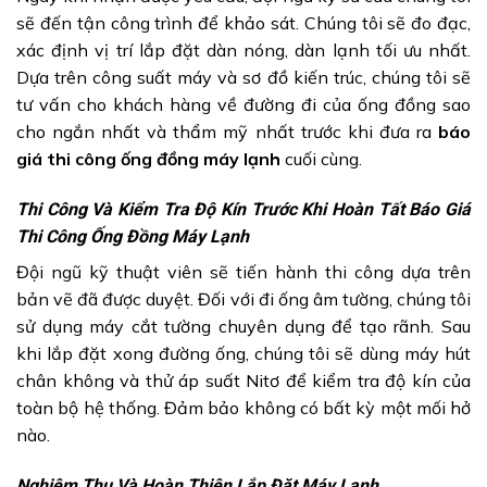
sẽ đến tận công trình để khảo sát. Chúng tôi sẽ đo đạc,
xác định vị trí lắp đặt dàn nóng, dàn lạnh tối ưu nhất.
Dựa trên công suất máy và sơ đồ kiến trúc, chúng tôi sẽ
tư vấn cho khách hàng về đường đi của ống đồng sao
cho ngắn nhất và thẩm mỹ nhất trước khi đưa ra
báo
giá thi công ống đồng máy lạnh
cuối cùng.
Thi Công Và Kiểm Tra Độ Kín Trước Khi Hoàn Tất Báo Giá
Thi Công Ống Đồng Máy Lạnh
Đội ngũ kỹ thuật viên sẽ tiến hành thi công dựa trên
bản vẽ đã được duyệt. Đối với đi ống âm tường, chúng tôi
sử dụng máy cắt tường chuyên dụng để tạo rãnh. Sau
khi lắp đặt xong đường ống, chúng tôi sẽ dùng máy hút
chân không và thử áp suất Nitơ để kiểm tra độ kín của
toàn bộ hệ thống. Đảm bảo không có bất kỳ một mối hở
nào.
Nghiệm Thu Và Hoàn Thiện Lắp Đặt Máy Lạnh