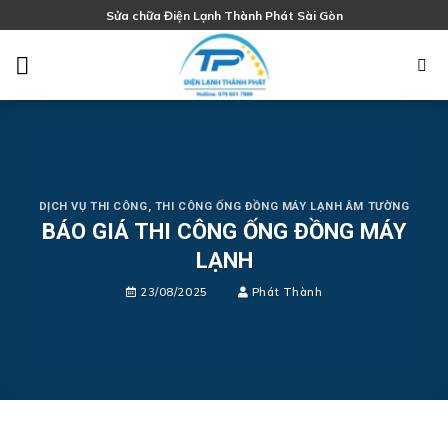
Chuyển
Sửa chữa Điện Lạnh Thành Phát Sài Gòn
đến
nội
dung
DỊCH VỤ THI CÔNG
,
THI CÔNG ỐNG ĐỒNG MÁY LẠNH ÂM TƯỜNG
BÁO GIÁ THI CÔNG ỐNG ĐỒNG MÁY
LẠNH
23/08/2025
Phát Thành