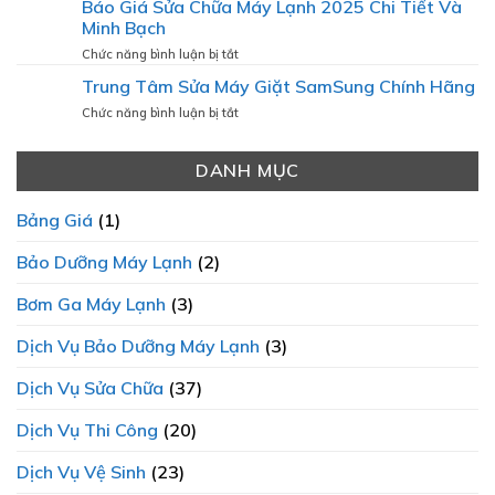
Nhất
Báo Giá Sửa Chữa Máy Lạnh 2025 Chi Tiết Và
VI
GIÁ
Minh Bạch
SÓNG:
SỬA
VÌ
CHỮA
ở
Chức năng bình luận bị tắt
SAO
MÁY
Báo
SỰ
Trung Tâm Sửa Máy Giặt SamSung Chính Hãng
GIẶT
Giá
MINH
TẠI
Sửa
ở
Chức năng bình luận bị tắt
BẠCH
ĐIỆN
Chữa
Trung
LÀ
LẠNH
Máy
Tâm
ƯU
THÀNH
Lạnh
DANH MỤC
Sửa
TIÊN
PHÁT
2025
Máy
HÀNG
Chi
Giặt
ĐẦU?
Bảng Giá
(1)
Tiết
SamSung
Và
Chính
Bảo Dưỡng Máy Lạnh
(2)
Minh
Hãng
Bạch
Bơm Ga Máy Lạnh
(3)
Dịch Vụ Bảo Dưỡng Máy Lạnh
(3)
Dịch Vụ Sửa Chữa
(37)
Dịch Vụ Thi Công
(20)
Dịch Vụ Vệ Sinh
(23)