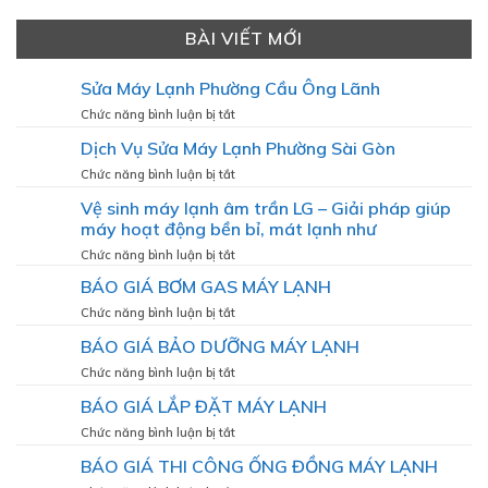
BÀI VIẾT MỚI
Sửa Máy Lạnh Phường Cầu Ông Lãnh
ở
Chức năng bình luận bị tắt
Sửa
Dịch Vụ Sửa Máy Lạnh Phường Sài Gòn
Máy
Lạnh
ở
Chức năng bình luận bị tắt
Phường
Dịch
Vệ sinh máy lạnh âm trần LG – Giải pháp giúp
Cầu
Vụ
Ông
máy hoạt động bền bỉ, mát lạnh như
Sửa
Lãnh
Máy
ở
Chức năng bình luận bị tắt
Lạnh
Vệ
BÁO GIÁ BƠM GAS MÁY LẠNH
Phường
sinh
Sài
máy
ở
Chức năng bình luận bị tắt
Gòn
lạnh
BÁO
BÁO GIÁ BẢO DƯỠNG MÁY LẠNH
âm
GIÁ
trần
BƠM
ở
Chức năng bình luận bị tắt
LG
GAS
BÁO
–
BÁO GIÁ LẮP ĐẶT MÁY LẠNH
MÁY
GIÁ
Giải
LẠNH
BẢO
ở
Chức năng bình luận bị tắt
pháp
DƯỠNG
BÁO
giúp
BÁO GIÁ THI CÔNG ỐNG ĐỒNG MÁY LẠNH
MÁY
GIÁ
máy
LẠNH
LẮP