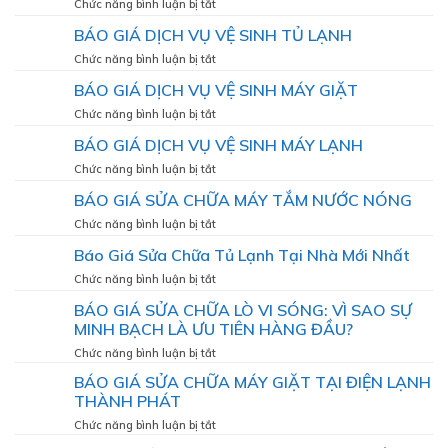
ở
Chức năng bình luận bị tắt
hoạt
ĐẶT
BÁO
động
BÁO GIÁ DỊCH VỤ VỆ SINH TỦ LẠNH
MÁY
GIÁ
bền
LẠNH
THI
bỉ,
ở
Chức năng bình luận bị tắt
CÔNG
mát
BÁO
BÁO GIÁ DỊCH VỤ VỆ SINH MÁY GIẶT
ỐNG
lạnh
GIÁ
ĐỒNG
như
DỊCH
ở
Chức năng bình luận bị tắt
MÁY
VỤ
BÁO
LẠNH
BÁO GIÁ DỊCH VỤ VỆ SINH MÁY LẠNH
VỆ
GIÁ
SINH
DỊCH
ở
Chức năng bình luận bị tắt
TỦ
VỤ
BÁO
LẠNH
BÁO GIÁ SỬA CHỮA MÁY TẮM NƯỚC NÓNG
VỆ
GIÁ
SINH
DỊCH
ở
Chức năng bình luận bị tắt
MÁY
VỤ
BÁO
GIẶT
Báo Giá Sửa Chữa Tủ Lạnh Tại Nhà Mới Nhất
VỆ
GIÁ
SINH
SỬA
ở
Chức năng bình luận bị tắt
MÁY
CHỮA
Báo
LẠNH
BÁO GIÁ SỬA CHỮA LÒ VI SÓNG: VÌ SAO SỰ
MÁY
Giá
TẮM
MINH BẠCH LÀ ƯU TIÊN HÀNG ĐẦU?
Sửa
NƯỚC
Chữa
ở
Chức năng bình luận bị tắt
NÓNG
Tủ
BÁO
BÁO GIÁ SỬA CHỮA MÁY GIẶT TẠI ĐIỆN LẠNH
Lạnh
GIÁ
Tại
THÀNH PHÁT
SỬA
Nhà
CHỮA
ở
Chức năng bình luận bị tắt
Mới
LÒ
BÁO