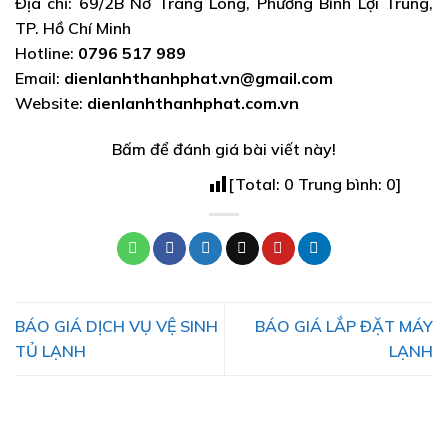
Địa chỉ: 69/2B Nơ Trang Long, Phường Bình Lợi Trung,
TP. Hồ Chí Minh
Hotline:
0796 517 989
Email:
dienlanhthanhphat.vn@gmail.com
Website:
dienlanhthanhphat.com.vn
Bấm để đánh giá bài viết này!
[Total:
0
Trung bình:
0
]
BÁO GIÁ DỊCH VỤ VỆ SINH
BÁO GIÁ LẮP ĐẶT MÁY
TỦ LẠNH
LẠNH