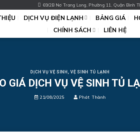
69/2B Nơ Trang Long, Phường 11, Quận Bình T
THIỆU
DỊCH VỤ ĐIỆN LẠNH
BẢNG GIÁ
H
CHÍNH SÁCH
LIÊN HỆ
DỊCH VỤ VỆ SINH
,
VỆ SINH TỦ LẠNH
O GIÁ DỊCH VỤ VỆ SINH TỦ L
21/08/2025
Phát Thành