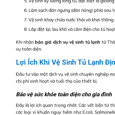
Vệ sinh kỹ lưỡng lòng tủ, đặc biệt là gioăng
Làm sạch dàn ngưng (dàn nóng) phía sau tủ
Vệ sinh khay chứa nước thải và khơi thông
Lắp đặt lại, lau khô và cắm điện cho tủ hoạt
Khi nhận
báo giá dịch vụ vệ sinh tủ lạnh
từ Thà
vụ toàn diện.
Lợi Ích Khi Vệ Sinh Tủ Lạnh Đị
Đầu tư vào một dịch vụ vệ sinh chuyên nghiệp man
chi phí sinh hoạt và tuổi thọ của thiết bị.
Bảo vệ sức khỏe toàn diện cho gia đình
Đây là lợi ích quan trọng nhất. Các vết bẩn từ th
các loại vi khuẩn nguy hiểm như E.coli, Salmonel