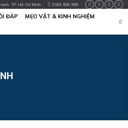
hạnh, TP. Hồ Chí Minh
0383 806 989
ỎI ĐÁP
MẸO VẶT & KINH NGHIỆM
ẠNH