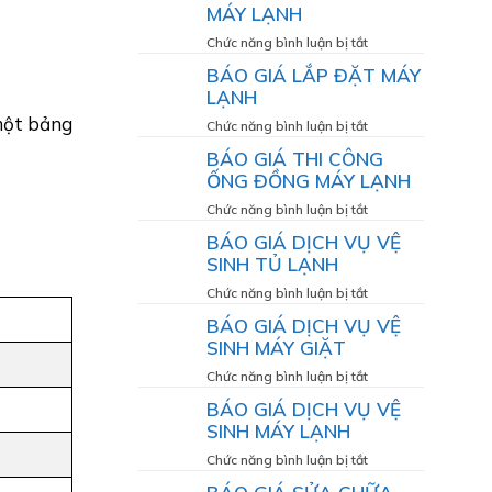
MÁY LẠNH
LG
BƠM
–
GAS
ở
Chức năng bình luận bị tắt
Giải
MÁY
BÁO
BÁO GIÁ LẮP ĐẶT MÁY
pháp
LẠNH
GIÁ
LẠNH
giúp
BẢO
 một bảng
máy
DƯỠNG
ở
Chức năng bình luận bị tắt
hoạt
MÁY
BÁO
BÁO GIÁ THI CÔNG
động
LẠNH
GIÁ
ỐNG ĐỒNG MÁY LẠNH
bền
LẮP
bỉ,
ĐẶT
ở
Chức năng bình luận bị tắt
mát
MÁY
BÁO
BÁO GIÁ DỊCH VỤ VỆ
lạnh
LẠNH
GIÁ
SINH TỦ LẠNH
như
THI
CÔNG
ở
Chức năng bình luận bị tắt
ỐNG
BÁO
BÁO GIÁ DỊCH VỤ VỆ
ĐỒNG
GIÁ
SINH MÁY GIẶT
MÁY
DỊCH
LẠNH
VỤ
ở
Chức năng bình luận bị tắt
VỆ
BÁO
BÁO GIÁ DỊCH VỤ VỆ
SINH
GIÁ
SINH MÁY LẠNH
TỦ
DỊCH
LẠNH
VỤ
ở
Chức năng bình luận bị tắt
VỆ
BÁO