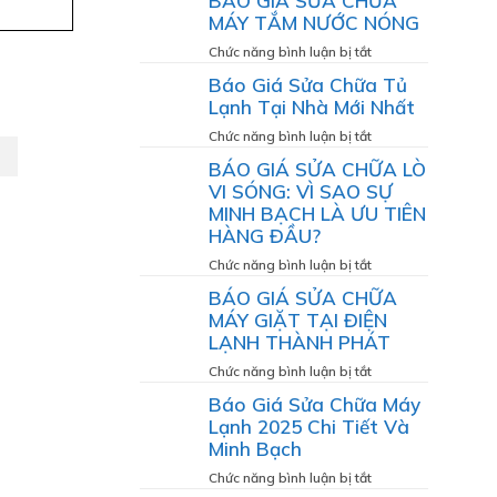
BÁO GIÁ SỬA CHỮA
SINH
GIÁ
MÁY TẮM NƯỚC NÓNG
MÁY
DỊCH
GIẶT
VỤ
ở
Chức năng bình luận bị tắt
VỆ
BÁO
Báo Giá Sửa Chữa Tủ
SINH
GIÁ
Lạnh Tại Nhà Mới Nhất
MÁY
SỬA
LẠNH
CHỮA
ở
Chức năng bình luận bị tắt
MÁY
Báo
BÁO GIÁ SỬA CHỮA LÒ
TẮM
Giá
VI SÓNG: VÌ SAO SỰ
NƯỚC
Sửa
MINH BẠCH LÀ ƯU TIÊN
NÓNG
Chữa
HÀNG ĐẦU?
Tủ
Lạnh
ở
Chức năng bình luận bị tắt
Tại
BÁO
BÁO GIÁ SỬA CHỮA
Nhà
GIÁ
MÁY GIẶT TẠI ĐIỆN
Mới
SỬA
LẠNH THÀNH PHÁT
Nhất
CHỮA
LÒ
ở
Chức năng bình luận bị tắt
VI
BÁO
Báo Giá Sửa Chữa Máy
SÓNG:
GIÁ
Lạnh 2025 Chi Tiết Và
VÌ
SỬA
Minh Bạch
SAO
CHỮA
SỰ
MÁY
ở
Chức năng bình luận bị tắt
MINH
GIẶT