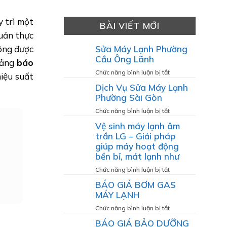
 trì một
BÀI VIẾT MỚI
quản thực
hông được
Sửa Máy Lạnh Phường
Cầu Ông Lãnh
bảng
báo
ở
Chức năng bình luận bị tắt
hiệu suất
Sửa
Dịch Vụ Sửa Máy Lạnh
Máy
Phường Sài Gòn
Lạnh
Phường
ở
Chức năng bình luận bị tắt
Cầu
Dịch
Vệ sinh máy lạnh âm
Ông
Vụ
trần LG – Giải pháp
Lãnh
Sửa
giúp máy hoạt động
Máy
bền bỉ, mát lạnh như
Lạnh
Phường
ở
Chức năng bình luận bị tắt
Sài
Vệ
BÁO GIÁ BƠM GAS
Gòn
sinh
MÁY LẠNH
máy
lạnh
ở
Chức năng bình luận bị tắt
âm
BÁO
BÁO GIÁ BẢO DƯỠNG
trần
GIÁ