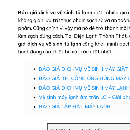
Báo giá dịch vụ vệ sinh tủ lạnh
được nhiều gia 
không gian lưu trữ thực phẩm sạch sẽ và an toàn.
phẩm. Cũng chính vì vậy mà nó dễ trở thành môi 
làm sạch đúng cách. Tại Điện Lạnh Thành Phát,
giá dịch vụ vệ sinh tủ lạnh
công khai, minh bạch
hoạt động của thiết bị một cách tốt nhất.
BÁO GIÁ DỊCH VỤ VỆ SINH MÁY GIẶT
BÁO GIÁ THI CÔNG ỐNG ĐỒNG MÁY 
BÁO GIÁ DỊCH VỤ VỆ SINH MÁY LẠNH
Vệ sinh máy lạnh âm trần LG – Giải p
BÁO GIÁ LẮP ĐẶT MÁY LẠNH