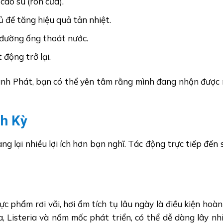
 cao su (ron cửa).
 để tăng hiệu quả tản nhiệt.
 đường ống thoát nước.
 động trở lại.
nh Phát, bạn có thể yên tâm rằng mình đang nhận được 
nh Kỳ
g lại nhiều lợi ích hơn bạn nghĩ. Tác động trực tiếp đến 
ực phẩm rơi vãi, hơi ẩm tích tụ lâu ngày là điều kiện hoà
la, Listeria và nấm mốc phát triển, có thể dễ dàng lây n