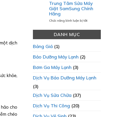
Báo
Trung Tâm Sửa Máy
BẠCH
TẠI
Giá
Giặt SamSung Chính
LÀ
ĐIỆN
Sửa
Hãng
ƯU
LẠNH
Chữa
TIÊN
THÀNH
Máy
ở
Chức năng bình luận bị tắt
HÀNG
PHÁT
Lạnh
Trung
ĐẦU?
2025
Tâm
DANH MỤC
Chi
Sửa
Tiết
Máy
một dịch
Và
Giặt
Bảng Giá
(1)
Minh
SamSung
Bạch
Chính
Bảo Dưỡng Máy Lạnh
(2)
Hãng
Bơm Ga Máy Lạnh
(3)
sức khỏe,
Dịch Vụ Bảo Dưỡng Máy Lạnh
(3)
Dịch Vụ Sửa Chữa
(37)
Dịch Vụ Thi Công
(20)
n hảo cho
hiễm chéo
Dịch Vụ Vệ Sinh
(23)