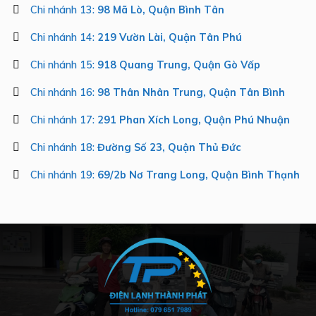
Chi nhánh 13:
98 Mã Lò, Quận Bình Tân
Chi nhánh 14:
219 Vườn Lài, Quận Tân Phú
Chi nhánh 15:
918 Quang Trung, Quận Gò Vấp
Chi nhánh 16:
98 Thân Nhân Trung, Quận Tân Bình
Chi nhánh 17:
291 Phan Xích Long, Quận Phú Nhuận
Chi nhánh 18:
Đường Số 23, Quận Thủ Đức
Chi nhánh 19:
69/2b Nơ Trang Long, Quận Bình Thạnh