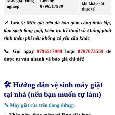
Máy giặt công
Liên hệ
khi khảo sát
nghiệp
0796517989
thực tế
📌
Lưu ý:
Mức giá trên đã bao gồm công tháo lắp,
làm sạch lồng giặt, kiểm tra kỹ thuật và không phát
sinh thêm phí nếu không có yêu cầu khác.
📞
Gọi ngay
0796517989
hoặc
0707073569
để
được tư vấn nhanh và báo giá chi tiết!
🛠️
Hướng dẫn vệ sinh máy giặt
tại nhà (nếu bạn muốn tự làm)
🔧
Máy giặt cửa trên (lồng đứng):
Tháo nắp, tháo mâm và lồng giặt inox