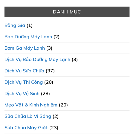
Chữa
Trung
LÀ
LẠNH
Máy
Tâm
ƯU
THÀNH
Lạnh
DANH MỤC
Sửa
TIÊN
PHÁT
2025
Máy
HÀNG
Chi
Giặt
ĐẦU?
Bảng Giá
(1)
Tiết
SamSung
Và
Chính
Bảo Dưỡng Máy Lạnh
(2)
Minh
Hãng
Bạch
Bơm Ga Máy Lạnh
(3)
Dịch Vụ Bảo Dưỡng Máy Lạnh
(3)
Dịch Vụ Sửa Chữa
(37)
Dịch Vụ Thi Công
(20)
Dịch Vụ Vệ Sinh
(23)
Mẹo Vặt & Kinh Nghiệm
(20)
Sửa Chữa Lò Vi Sóng
(2)
Sửa Chữa Máy Giặt
(23)