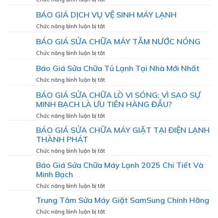
MÁY
VỤ
BÁO
LẠNH
BÁO GIÁ DỊCH VỤ VỆ SINH MÁY LẠNH
VỆ
GIÁ
SINH
DỊCH
ở
Chức năng bình luận bị tắt
TỦ
VỤ
BÁO
LẠNH
BÁO GIÁ SỬA CHỮA MÁY TẮM NƯỚC NÓNG
VỆ
GIÁ
SINH
DỊCH
ở
Chức năng bình luận bị tắt
MÁY
VỤ
BÁO
GIẶT
Báo Giá Sửa Chữa Tủ Lạnh Tại Nhà Mới Nhất
VỆ
GIÁ
SINH
SỬA
ở
Chức năng bình luận bị tắt
MÁY
CHỮA
Báo
LẠNH
BÁO GIÁ SỬA CHỮA LÒ VI SÓNG: VÌ SAO SỰ
MÁY
Giá
TẮM
MINH BẠCH LÀ ƯU TIÊN HÀNG ĐẦU?
Sửa
NƯỚC
Chữa
ở
Chức năng bình luận bị tắt
NÓNG
Tủ
BÁO
BÁO GIÁ SỬA CHỮA MÁY GIẶT TẠI ĐIỆN LẠNH
Lạnh
GIÁ
Tại
THÀNH PHÁT
SỬA
Nhà
CHỮA
ở
Chức năng bình luận bị tắt
Mới
LÒ
BÁO
Nhất
Báo Giá Sửa Chữa Máy Lạnh 2025 Chi Tiết Và
VI
GIÁ
Minh Bạch
SÓNG:
SỬA
VÌ
CHỮA
ở
Chức năng bình luận bị tắt
SAO
MÁY
Báo
SỰ
Trung Tâm Sửa Máy Giặt SamSung Chính Hãng
GIẶT
Giá
MINH
TẠI
Sửa
ở
Chức năng bình luận bị tắt
BẠCH
ĐIỆN