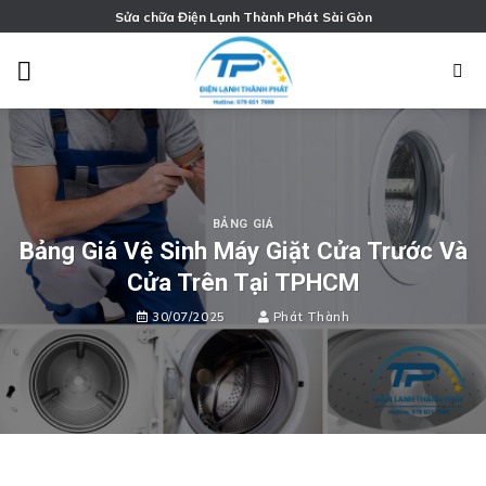
Chuyển
Sửa chữa Điện Lạnh Thành Phát Sài Gòn
đến
nội
dung
BẢNG GIÁ
Bảng Giá Vệ Sinh Máy Giặt Cửa Trước Và
Cửa Trên Tại TPHCM
30/07/2025
Phát Thành