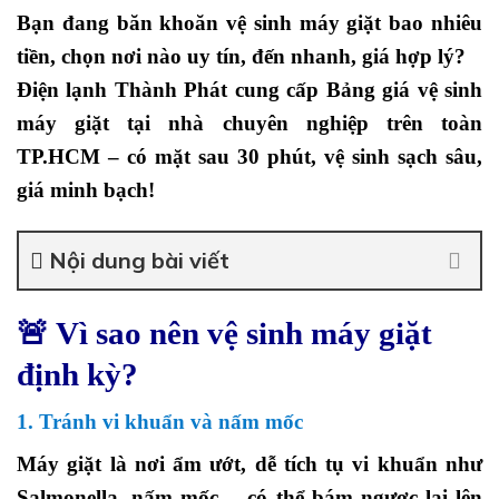
Bạn đang băn khoăn vệ sinh máy giặt bao nhiêu
tiền, chọn nơi nào uy tín, đến nhanh, giá hợp lý?
Điện lạnh Thành Phát
cung cấp
Bảng giá
vệ sinh
máy giặt tại nhà chuyên nghiệp trên toàn
TP.HCM
– có mặt sau 30 phút, vệ sinh sạch sâu,
giá minh bạch!
Nội dung bài viết
🚨
Vì sao nên vệ sinh máy giặt
định kỳ?
1. Tránh vi khuẩn và nấm mốc
Máy giặt là nơi ẩm ướt, dễ tích tụ vi khuẩn như
Salmonella, nấm mốc… có thể bám ngược lại lên