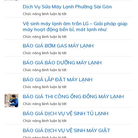
Sửa
Dịch Vụ Sửa Máy Lạnh Phường Sài Gòn
Máy
Lạnh
ở
Chức năng bình luận bị tắt
Phường
Dịch
Vệ sinh máy lạnh âm trần LG – Giải pháp giúp
Cầu
Vụ
Ông
máy hoạt động bền bỉ, mát lạnh như
Sửa
Lãnh
Máy
ở
Chức năng bình luận bị tắt
Lạnh
Vệ
BÁO GIÁ BƠM GAS MÁY LẠNH
Phường
sinh
Sài
máy
ở
Chức năng bình luận bị tắt
Gòn
lạnh
BÁO
BÁO GIÁ BẢO DƯỠNG MÁY LẠNH
âm
GIÁ
trần
BƠM
ở
Chức năng bình luận bị tắt
LG
GAS
BÁO
–
BÁO GIÁ LẮP ĐẶT MÁY LẠNH
MÁY
GIÁ
Giải
LẠNH
BẢO
ở
Chức năng bình luận bị tắt
pháp
DƯỠNG
BÁO
giúp
BÁO GIÁ THI CÔNG ỐNG ĐỒNG MÁY LẠNH
MÁY
GIÁ
máy
LẠNH
LẮP
ở
Chức năng bình luận bị tắt
hoạt
ĐẶT
BÁO
động
BÁO GIÁ DỊCH VỤ VỆ SINH TỦ LẠNH
MÁY
GIÁ
bền
LẠNH
THI
bỉ,
ở
Chức năng bình luận bị tắt
CÔNG
mát
BÁO
BÁO GIÁ DỊCH VỤ VỆ SINH MÁY GIẶT
ỐNG
lạnh
GIÁ
ĐỒNG
như
DỊCH
ở
Chức năng bình luận bị tắt