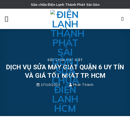
Chuyển
Sửa chữa Điện Lạnh Thành Phát Sài Gòn
đến
nội
dung
SỬA CHỮA MÁY GIẶT
DỊCH VỤ SỬA MÁY GIẶT QUẬN 6 UY TÍN
VÀ GIÁ TỐT NHẤT TP. HCM
27/10/2023
Phát Thành