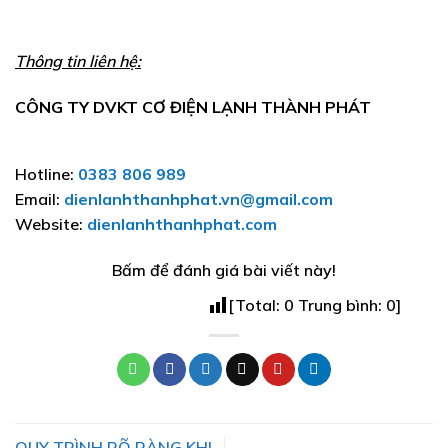
Thông tin liên hệ:
CÔNG TY DVKT CƠ ĐIỆN LẠNH THÀNH PHÁT
Hotline:
0383 806 989
Email:
dienlanhthanhphat.vn@gmail.com
Website:
dienlanhthanhphat.com
Bấm để đánh giá bài viết này!
[Total:
0
Trung bình:
0
]
QUY TRÌNH RÕ RÀNG KHI