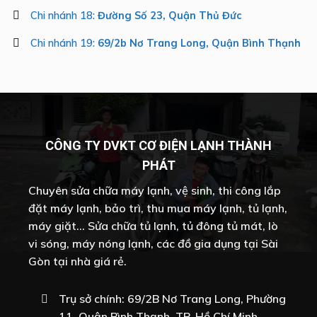
Chi nhánh 18:
Đường Số 23, Quận Thủ Đức
Chi nhánh 19:
69/2b Nơ Trang Long, Quận Bình Thạnh
CÔNG TY DVKT CƠ ĐIỆN LẠNH THÀNH
PHÁT
Chuyên sửa chữa máy lạnh, vệ sinh, thi công lắp
đặt máy lạnh, bảo trì, thu mua máy lạnh, tủ lạnh,
máy giặt... Sửa chữa tủ lạnh, tủ đông tủ mát, lò
vi sóng, máy nóng lạnh, các đồ gia dụng tại Sài
Gòn tại nhà giá rẻ.
Trụ sở chính: 69/2B Nơ Trang Long, Phường
11, Quận Bình Thạnh, TP. Hồ Chí Minh