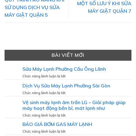
MỘT SỐ LƯU Ý KHI SỬA
SỬ DỤNG DỊCH VỤ SỬA
MÁY GIẶT QUẬN 7
MÁY GIẶT QUẬN 5
BÀI VIẾT MỚI
Sửa Máy Lạnh Phường Cầu Ông Lãnh
ở
Chức năng bình luận bị tắt
Sửa
Dịch Vụ Sửa Máy Lạnh Phường Sài Gòn
Máy
Lạnh
ở
Chức năng bình luận bị tắt
Phường
Dịch
Vệ sinh máy lạnh âm trần LG – Giải pháp giúp
Cầu
Vụ
Ông
máy hoạt động bền bỉ, mát lạnh như
Sửa
Lãnh
Máy
ở
Chức năng bình luận bị tắt
Lạnh
Vệ
BÁO GIÁ BƠM GAS MÁY LẠNH
Phường
sinh
Sài
máy
ở
Chức năng bình luận bị tắt
Gòn
lạnh