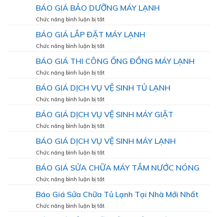
BÁO
BÁO GIÁ BẢO DƯỠNG MÁY LẠNH
âm
GIÁ
trần
BƠM
ở
Chức năng bình luận bị tắt
LG
GAS
BÁO
–
BÁO GIÁ LẮP ĐẶT MÁY LẠNH
MÁY
GIÁ
Giải
LẠNH
BẢO
ở
Chức năng bình luận bị tắt
pháp
DƯỠNG
BÁO
giúp
BÁO GIÁ THI CÔNG ỐNG ĐỒNG MÁY LẠNH
MÁY
GIÁ
máy
LẠNH
LẮP
ở
Chức năng bình luận bị tắt
hoạt
ĐẶT
BÁO
động
BÁO GIÁ DỊCH VỤ VỆ SINH TỦ LẠNH
MÁY
GIÁ
bền
LẠNH
THI
bỉ,
ở
Chức năng bình luận bị tắt
CÔNG
mát
BÁO
BÁO GIÁ DỊCH VỤ VỆ SINH MÁY GIẶT
ỐNG
lạnh
GIÁ
ĐỒNG
như
DỊCH
ở
Chức năng bình luận bị tắt
MÁY
VỤ
BÁO
LẠNH
BÁO GIÁ DỊCH VỤ VỆ SINH MÁY LẠNH
VỆ
GIÁ
SINH
DỊCH
ở
Chức năng bình luận bị tắt
TỦ
VỤ
BÁO
LẠNH
BÁO GIÁ SỬA CHỮA MÁY TẮM NƯỚC NÓNG
VỆ
GIÁ
SINH
DỊCH
ở
Chức năng bình luận bị tắt
MÁY
VỤ
BÁO
GIẶT
Báo Giá Sửa Chữa Tủ Lạnh Tại Nhà Mới Nhất
VỆ
GIÁ
SINH
SỬA
ở
Chức năng bình luận bị tắt
MÁY
CHỮA
Báo