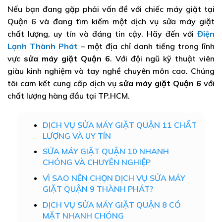
Nếu bạn đang gặp phải vấn đề với chiếc máy giặt tại
Quận 6 và đang tìm kiếm một dịch vụ sửa máy giặt
chất lượng, uy tín và đáng tin cậy. Hãy đến với
Điện
Lạnh Thành Phát
– một địa chỉ danh tiếng trong lĩnh
vực
sửa máy giặt Quận 6
. Với đội ngũ kỹ thuật viên
giàu kinh nghiệm và tay nghề chuyên môn cao. Chúng
tôi cam kết cung cấp dịch vụ
sửa máy giặt Quận 6
với
chất lượng hàng đầu tại TP.HCM.
DỊCH VỤ SỬA MÁY GIẶT QUẬN 11 CHẤT
LƯỢNG VÀ UY TÍN
SỬA MÁY GIẶT QUẬN 10 NHANH
CHÓNG VÀ CHUYÊN NGHIỆP
VÌ SAO NÊN CHỌN DỊCH VỤ SỬA MÁY
GIẶT QUẬN 9 THÀNH PHÁT?
DỊCH VỤ SỬA MÁY GIẶT QUẬN 8 CÓ
MẶT NHANH CHÓNG