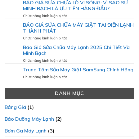
LẠNH
BÁO GIÁ SỬA CHỮA LÒ VI SÓNG: VÌ SAO SỰ
MÁY
Giá
TẮM
MINH BẠCH LÀ ƯU TIÊN HÀNG ĐẦU?
Sửa
NƯỚC
Chữa
ở
Chức năng bình luận bị tắt
NÓNG
Tủ
BÁO
BÁO GIÁ SỬA CHỮA MÁY GIẶT TẠI ĐIỆN LẠNH
Lạnh
GIÁ
Tại
THÀNH PHÁT
SỬA
Nhà
CHỮA
ở
Chức năng bình luận bị tắt
Mới
LÒ
BÁO
Nhất
Báo Giá Sửa Chữa Máy Lạnh 2025 Chi Tiết Và
VI
GIÁ
Minh Bạch
SÓNG:
SỬA
VÌ
CHỮA
ở
Chức năng bình luận bị tắt
SAO
MÁY
Báo
SỰ
Trung Tâm Sửa Máy Giặt SamSung Chính Hãng
GIẶT
Giá
MINH
TẠI
Sửa
ở
Chức năng bình luận bị tắt
BẠCH
ĐIỆN
Chữa
Trung
LÀ
LẠNH
Máy
Tâm
ƯU
THÀNH
Lạnh
DANH MỤC
Sửa
TIÊN
PHÁT
2025
Máy
HÀNG
Chi
Giặt
ĐẦU?
Bảng Giá
(1)
Tiết
SamSung
Và
Chính
Bảo Dưỡng Máy Lạnh
(2)
Minh
Hãng
Bạch
Bơm Ga Máy Lạnh
(3)