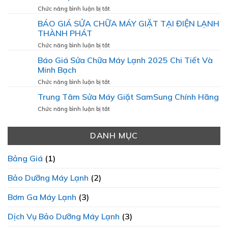
NƯỚC
Chữa
ở
Chức năng bình luận bị tắt
NÓNG
Tủ
BÁO
BÁO GIÁ SỬA CHỮA MÁY GIẶT TẠI ĐIỆN LẠNH
Lạnh
GIÁ
Tại
THÀNH PHÁT
SỬA
Nhà
CHỮA
ở
Chức năng bình luận bị tắt
Mới
LÒ
BÁO
Nhất
Báo Giá Sửa Chữa Máy Lạnh 2025 Chi Tiết Và
VI
GIÁ
Minh Bạch
SÓNG:
SỬA
VÌ
CHỮA
ở
Chức năng bình luận bị tắt
SAO
MÁY
Báo
SỰ
Trung Tâm Sửa Máy Giặt SamSung Chính Hãng
GIẶT
Giá
MINH
TẠI
Sửa
ở
Chức năng bình luận bị tắt
BẠCH
ĐIỆN
Chữa
Trung
LÀ
LẠNH
Máy
Tâm
ƯU
THÀNH
Lạnh
DANH MỤC
Sửa
TIÊN
PHÁT
2025
Máy
HÀNG
Chi
Giặt
ĐẦU?
Bảng Giá
(1)
Tiết
SamSung
Và
Chính
Bảo Dưỡng Máy Lạnh
(2)
Minh
Hãng
Bạch
Bơm Ga Máy Lạnh
(3)
Dịch Vụ Bảo Dưỡng Máy Lạnh
(3)