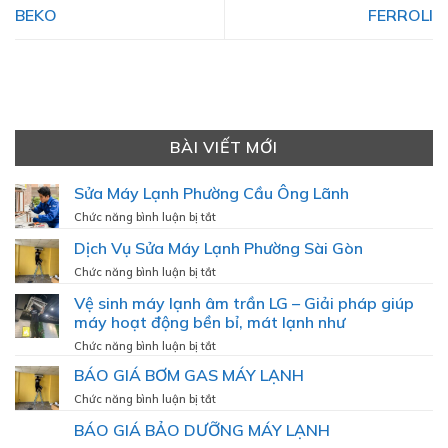
BEKO
FERROLI
BÀI VIẾT MỚI
Sửa Máy Lạnh Phường Cầu Ông Lãnh
ở
Chức năng bình luận bị tắt
Sửa
Dịch Vụ Sửa Máy Lạnh Phường Sài Gòn
Máy
Lạnh
ở
Chức năng bình luận bị tắt
Phường
Dịch
Vệ sinh máy lạnh âm trần LG – Giải pháp giúp
Cầu
Vụ
Ông
máy hoạt động bền bỉ, mát lạnh như
Sửa
Lãnh
Máy
ở
Chức năng bình luận bị tắt
Lạnh
Vệ
BÁO GIÁ BƠM GAS MÁY LẠNH
Phường
sinh
Sài
máy
ở
Chức năng bình luận bị tắt
Gòn
lạnh
BÁO
BÁO GIÁ BẢO DƯỠNG MÁY LẠNH
âm
GIÁ
trần