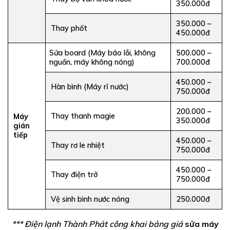
350.000đ
350.000 –
Thay phốt
450.000đ
Sửa board (Máy báo lỗi, không
500.000 –
nguồn, máy không nóng)
700.000đ
450.000 –
Hàn bình (Máy rỉ nước)
750.000đ
200.000 –
Thay thanh magie
Máy
350.000đ
gián
tiếp
450.000 –
Thay rơ le nhiệt
750.000đ
450.000 –
Thay điện trở
750.000đ
Vệ sinh bình nước nóng
250.000đ
*** Điện lạnh Thành Phát công khai bảng giá
sửa máy