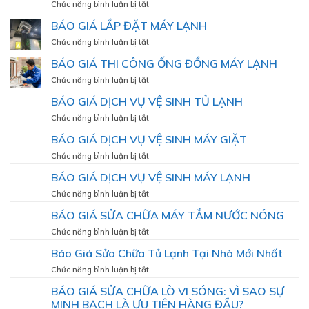
BƠM
ở
Chức năng bình luận bị tắt
LG
GAS
BÁO
–
BÁO GIÁ LẮP ĐẶT MÁY LẠNH
MÁY
GIÁ
Giải
LẠNH
BẢO
ở
Chức năng bình luận bị tắt
pháp
DƯỠNG
BÁO
giúp
BÁO GIÁ THI CÔNG ỐNG ĐỒNG MÁY LẠNH
MÁY
GIÁ
máy
LẠNH
LẮP
ở
Chức năng bình luận bị tắt
hoạt
ĐẶT
BÁO
động
BÁO GIÁ DỊCH VỤ VỆ SINH TỦ LẠNH
MÁY
GIÁ
bền
LẠNH
THI
bỉ,
ở
Chức năng bình luận bị tắt
CÔNG
mát
BÁO
BÁO GIÁ DỊCH VỤ VỆ SINH MÁY GIẶT
ỐNG
lạnh
GIÁ
ĐỒNG
như
DỊCH
ở
Chức năng bình luận bị tắt
MÁY
VỤ
BÁO
LẠNH
BÁO GIÁ DỊCH VỤ VỆ SINH MÁY LẠNH
VỆ
GIÁ
SINH
DỊCH
ở
Chức năng bình luận bị tắt
TỦ
VỤ
BÁO
LẠNH
BÁO GIÁ SỬA CHỮA MÁY TẮM NƯỚC NÓNG
VỆ
GIÁ
SINH
DỊCH
ở
Chức năng bình luận bị tắt
MÁY
VỤ
BÁO
GIẶT
Báo Giá Sửa Chữa Tủ Lạnh Tại Nhà Mới Nhất
VỆ
GIÁ
SINH
SỬA
ở
Chức năng bình luận bị tắt
MÁY
CHỮA
Báo
LẠNH
BÁO GIÁ SỬA CHỮA LÒ VI SÓNG: VÌ SAO SỰ
MÁY
Giá
TẮM
MINH BẠCH LÀ ƯU TIÊN HÀNG ĐẦU?
Sửa