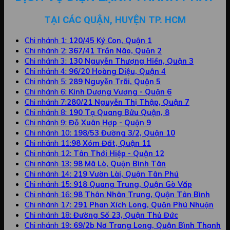
TẠI CÁC QUẬN, HUYỆN TP. HCM
Chi nhánh 1:
120/45 Ký Con, Quận 1
Chi nhánh 2:
367/41 Trần Não, Quận 2
Chi nhánh 3:
130 Nguyễn Thượng Hiền, Quận 3
Chi nhánh 4:
96/20 Hoàng Diệu, Quận 4
Chi nhánh 5:
289 Nguyễn Trãi, Quận 5
Chi nhánh 6:
Kinh Dương Vương - Quận 6
Chi nhánh 7:
280/21 Nguyễn Thị Thập, Quận 7
Chi nhánh 8:
190 Tạ Quang Bửu Quận, 8
Chi nhánh 9:
Đỗ Xuân Hợp - Quận 9
Chi nhánh 10:
198/53 Đường 3/2, Quận 10
Chi nhánh 11:
98 Xóm Đất, Quận 11
Chi nhánh 12:
Tân Thới Hiệp - Quận 12
Chi nhánh 13:
98 Mã Lò, Quận Bình Tân
Chi nhánh 14:
219 Vườn Lài, Quận Tân Phú
Chi nhánh 15:
918 Quang Trung, Quận Gò Vấp
Chi nhánh 16:
98 Thân Nhân Trung, Quận Tân Bình
Chi nhánh 17:
291 Phan Xích Long, Quận Phú Nhuận
Chi nhánh 18:
Đường Số 23, Quận Thủ Đức
Chi nhánh 19:
69/2b Nơ Trang Long, Quận Bình Thạnh