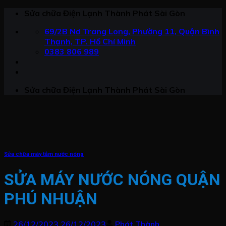
Chuyển
Sửa chữa Điện Lạnh Thành Phát Sài Gòn
đến
69/2B Nơ Trang Long, Phường 11, Quận Bình
nội
Thạnh, TP. Hồ Chí Minh
dung
0383 806 989
Sửa chữa Điện Lạnh Thành Phát Sài Gòn
Sửa chữa máy tắm nước nóng
SỬA MÁY NƯỚC NÓNG QUẬN
PHÚ NHUẬN
26/12/2023
26/12/2023
Phát Thành