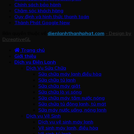
Chính sách bảo hành
Chăm sóc khách hàng
Quy định và hình thức thanh toán
Thành Phát Google New
Bản quyền thuộc về
dienlanhthanhphat.com
- Design by
DcreativeGL
Trang chủ
Giới thiệu
Dịch vụ Điện Lạnh
Dịch Vụ Sửa Chữa
Sửa chữa máy lạnh điều hòa
Sửa chữa tủ lạnh
Sửa chữa máy giặt
Sửa chữa lò vi sóng
Sửa chữa máy tắm nước nóng
Sửa chửa tủ đông lạnh, tủ mát
Sửa máy nước uống, nóng lạnh
Dịch vụ Vệ Sinh
Dịch vụ vệ sinh máy lạnh
Vệ sinh máy lạnh, điều hòa
Vệ sinh tủ lạnh