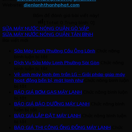
Website:
dienlanhthanhphat.com
Bấm để đánh giá bài viết này!
[Total:
0
Trung bình:
0
]
SỬA MÁY NƯỚC NÓNG QUẬN GÒ VẤP
SỬA MÁY NƯỚC NÓNG QUẬN TÂN BÌNH
Bài viết mới
Sửa Máy Lạnh Phường Cầu Ông Lãnh
Chức năng
ở
bình luận bị tắt
Sửa
Dịch Vụ Sửa Máy Lạnh Phường Sài Gòn
Chức năng
Máy
ở
bình luận bị tắt
Lạnh
Dịch
Vệ sinh máy lạnh âm trần LG – Giải pháp giúp máy
Phường
Vụ
hoạt động bền bỉ, mát lạnh như
Chức năng bình luận
ở
Cầu
Sửa
bị tắt
Vệ
Ông
Máy
BÁO GIÁ BƠM GAS MÁY LẠNH
Chức năng bình luận
sinh
ở
Lãnh
Lạnh
bị tắt
máy
BÁO
Phường
BÁO GIÁ BẢO DƯỠNG MÁY LẠNH
Chức năng bình
lạnh
GIÁ
ở
Sài
luận bị tắt
âm
BƠM
BÁO
Gòn
BÁO GIÁ LẮP ĐẶT MÁY LẠNH
Chức năng bình luận
trần
GAS
ở
GIÁ
bị tắt
LG
MÁY
BÁO
BẢO
BÁO GIÁ THI CÔNG ỐNG ĐỒNG MÁY LẠNH
Chức