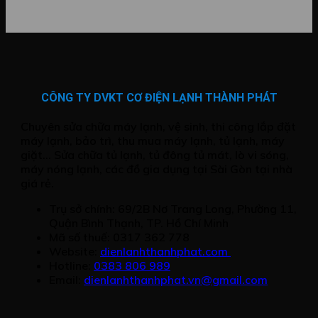
CÔNG TY DVKT CƠ ĐIỆN LẠNH THÀNH PHÁT
Chuyên sửa chữa máy lạnh, vệ sinh, thi công lắp đặt
máy lạnh, bảo trì, thu mua máy lạnh, tủ lạnh, máy
giặt... Sửa chữa tủ lạnh, tủ đông tủ mát, lò vi sóng,
máy nóng lạnh, các đồ gia dụng tại Sài Gòn tại nhà
giá rẻ.
Trụ sở chính: 69/2B Nơ Trang Long, Phường 11,
Quận Bình Thạnh, TP. Hồ Chí Minh
Mã số thuế: 0317 362 778
Website:
dienlanhthanhphat.com
Hotline:
0383 806 989
Email:
dienlanhthanhphat.vn@gmail.com