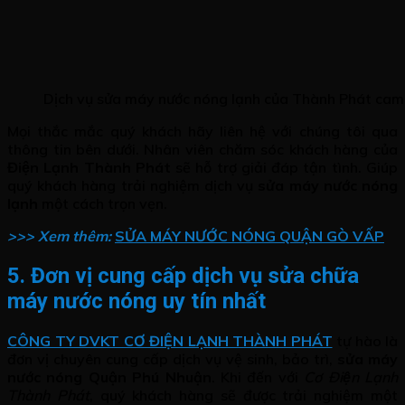
Dịch vụ sửa máy nước nóng lạnh của Thành Phát cam 
Mọi thắc mắc quý khách hãy liên hệ với chúng tôi qua
thông tin bên dưới. Nhân viên chăm sóc khách hàng của
Điện Lạnh Thành Phát
sẽ hỗ trợ giải đáp tận tình. Giúp
quý khách hàng trải nghiệm dịch vụ
sửa máy nước nóng
lạnh
một cách trọn vẹn.
>>> Xem thêm:
SỬA MÁY NƯỚC NÓNG QUẬN GÒ VẤP
5. Đơn vị cung cấp dịch vụ sửa chữa
máy nước nóng uy tín nhất
CÔNG TY DVKT CƠ ĐIỆN LẠNH THÀNH PHÁT
tự hào là
đơn vị chuyên cung cấp dịch vụ vệ sinh, bảo trì,
sửa máy
nước nóng Quận Phú Nhuận
. Khi đến với
Cơ Điện Lạnh
Thành Phát
, quý khách hàng sẽ được trải nghiệm một