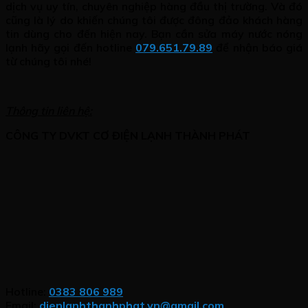
dịch vụ uy tín, chuyên nghiệp hàng đầu thị trường. Và đó
cũng là lý do khiến chúng tôi được đông đảo khách hàng
tin dùng cho đến hiện nay. Bạn cần sửa máy nước nóng
lạnh hãy gọi đến hotline
079.651.79.89
để nhận báo giá
từ chúng tôi nhé!
Thông tin liên hệ:
CÔNG TY DVKT CƠ ĐIỆN LẠNH THÀNH PHÁT
Hotline:
0383 806 989
Email:
dienlanhthanhphat.vn@gmail.com