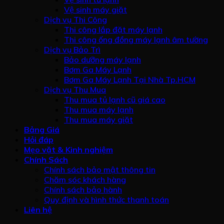
Vệ sinh máy giặt
Dịch vụ Thi Công
Thi công lắp đặt máy lạnh
Thi công ống đồng máy lạnh âm tường
Dịch vụ Bảo Trì
Bảo dưỡng máy lạnh
Bơm Ga Máy Lạnh
Bơm Ga Máy Lạnh Tại Nhà Tp.HCM
Dịch vụ Thu Mua
Thu mua tủ lạnh cũ giá cao
Thu mua máy lạnh
Thu mua máy giặt
Bảng Giá
Hỏi đáp
Mẹo vặt & Kinh nghiệm
Chính Sách
Chính sách bảo mật thông tin
Chăm sóc khách hàng
Chính sách bảo hành
Quy định và hình thức thanh toán
Liên hệ