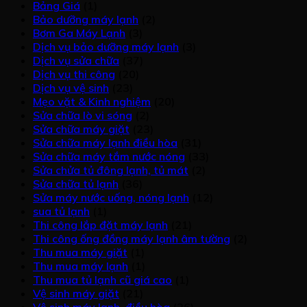
Bảng Giá
(1)
SỰ
Máy
Lạnh
ĐIỆN
Bảo dưỡng máy lạnh
(2)
MINH
Giặt
2025
LẠNH
Bơm Ga Máy Lạnh
(3)
BẠCH
SamSung
Chi
THÀNH
Dịch vụ bảo dưỡng máy lạnh
(3)
LÀ
Chính
Tiết
PHÁT
Dịch vụ sửa chữa
(37)
ƯU
Hãng
Và
Dịch vụ thi công
(20)
TIÊN
Minh
Dịch vụ vệ sinh
(23)
HÀNG
Bạch
Mẹo vặt & Kinh nghiệm
(20)
ĐẦU?
Sửa chữa lò vi sóng
(2)
Sửa chữa máy giặt
(23)
Sửa chữa máy lạnh điều hòa
(31)
Sửa chữa máy tắm nước nóng
(33)
Sửa chửa tủ đông lạnh, tủ mát
(2)
Sửa chữa tủ lạnh
(36)
Sửa máy nước uống, nóng lạnh
(12)
sua tủ lạnh
(1)
Thi công lắp đặt máy lạnh
(21)
Thi công ống đồng máy lạnh âm tường
(2)
Thu mua máy giặt
(1)
Thu mua máy lạnh
(1)
Thu mua tủ lạnh cũ giá cao
(1)
Vệ sinh máy giặt
(21)
Vệ sinh máy lạnh, điều hòa
(26)