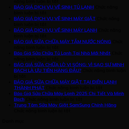
–
LẠNH
GIÁ
DƯỠNG
ở
năng bình luận bị tắt
Giải
LẮP
MÁY
BÁO
BÁO GIÁ DỊCH VỤ VỆ SINH TỦ LẠNH
Chức năng
pháp
ĐẶT
LẠNH
ở
GIÁ
bình luận bị tắt
giúp
MÁY
BÁO
THI
BÁO GIÁ DỊCH VỤ VỆ SINH MÁY GIẶT
Chức năng
máy
LẠNH
GIÁ
ở
CÔNG
bình luận bị tắt
hoạt
DỊCH
BÁO
ỐNG
BÁO GIÁ DỊCH VỤ VỆ SINH MÁY LẠNH
Chức năng
động
VỤ
GIÁ
ở
ĐỒNG
bình luận bị tắt
bền
VỆ
DỊCH
BÁO
MÁY
BÁO GIÁ SỬA CHỮA MÁY TẮM NƯỚC NÓNG
Chức
bỉ,
SINH
VỤ
GIÁ
LẠNH
ở
năng bình luận bị tắt
mát
TỦ
VỆ
DỊCH
BÁO
Báo Giá Sửa Chữa Tủ Lạnh Tại Nhà Mới Nhất
Chức
lạnh
LẠNH
SINH
VỤ
GIÁ
ở
năng bình luận bị tắt
như
MÁY
VỆ
SỬA
Báo
BÁO GIÁ SỬA CHỮA LÒ VI SÓNG: VÌ SAO SỰ MINH
GIẶT
SINH
CHỮA
Giá
BẠCH LÀ ƯU TIÊN HÀNG ĐẦU?
Chức năng bình luận
ở
MÁY
MÁY
Sửa
bị tắt
BÁO
LẠNH
TẮM
Chữa
BÁO GIÁ SỬA CHỮA MÁY GIẶT TẠI ĐIỆN LẠNH
GIÁ
NƯỚC
Tủ
ở
THÀNH PHÁT
Chức năng bình luận bị tắt
SỬA
NÓNG
Lạnh
BÁO
Báo Giá Sửa Chữa Máy Lạnh 2025 Chi Tiết Và Minh
CHỮA
Tại
ở
GIÁ
Bạch
Chức năng bình luận bị tắt
LÒ
Nhà
Báo
SỬA
Trung Tâm Sửa Máy Giặt SamSung Chính Hãng
VI
Mới
ở
Giá
CHỮA
Chức năng bình luận bị tắt
SÓNG:
Nhất
Trung
Sửa
MÁY
Danh mục
VÌ
Tâm
Chữa
GIẶT
SAO
Sửa
Máy
TẠI