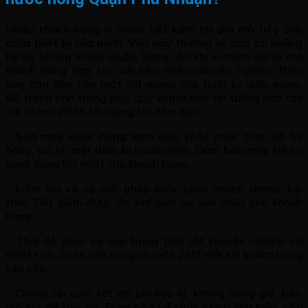
Nhiều khách hàng vì muốn tiết kiệm chi phí mà tự ý sửa
chữa thiết bị của mình. Việc này thường sẽ dẫn tới những
hệ lụy không mong muốn. Song, đôi khi vì thích giá rẻ mà
khách hàng hợp tác với bên thiếu chuyên nghiệp. Điều
này dẫn đến tiền mất tật mang cho thiết bị nước nóng.
Để tránh tình trạng này, quý khách hãy tin tưởng hợp tác
với Thành Phát. Vì chúng tôi đảm bảo:
–
Sửa máy nước nóng
lạnh giúp khắc phục toàn bộ hư
hỏng, trả lại một thiết bị hoàn chỉnh. Đảm bảo máy trở lại
hoạt động tốt nhất cho khách hàng.
– Kiểm tra và có giải pháp khắc phục nhanh chóng, kịp
thời. Tiết kiệm được chi phí dịch vụ sửa chữa cho khách
hàng
– Thái độ phục vụ của trung tâm rất chuyên nghiệp và
nhiệt tình. Luôn sẵn sàng có mặt 24/7 mỗi khi khách hàng
yêu cầu.
– Chúng tôi cam kết chi phí hợp lý, không nâng giá, báo
giá sai để trục lợi. Đảm bảo về chất lượng linh kiện, phụ