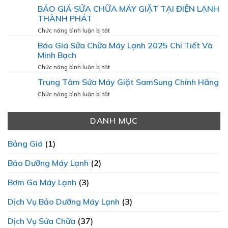
BÁO
BÁO GIÁ SỬA CHỮA MÁY GIẶT TẠI ĐIỆN LẠNH
Lạnh
GIÁ
Tại
THÀNH PHÁT
SỬA
Nhà
CHỮA
ở
Chức năng bình luận bị tắt
Mới
LÒ
BÁO
Nhất
Báo Giá Sửa Chữa Máy Lạnh 2025 Chi Tiết Và
VI
GIÁ
Minh Bạch
SÓNG:
SỬA
VÌ
CHỮA
ở
Chức năng bình luận bị tắt
SAO
MÁY
Báo
SỰ
Trung Tâm Sửa Máy Giặt SamSung Chính Hãng
GIẶT
Giá
MINH
TẠI
Sửa
ở
Chức năng bình luận bị tắt
BẠCH
ĐIỆN
Chữa
Trung
LÀ
LẠNH
Máy
Tâm
ƯU
THÀNH
Lạnh
DANH MỤC
Sửa
TIÊN
PHÁT
2025
Máy
HÀNG
Chi
Giặt
ĐẦU?
Bảng Giá
(1)
Tiết
SamSung
Và
Chính
Bảo Dưỡng Máy Lạnh
(2)
Minh
Hãng
Bạch
Bơm Ga Máy Lạnh
(3)
Dịch Vụ Bảo Dưỡng Máy Lạnh
(3)
Dịch Vụ Sửa Chữa
(37)