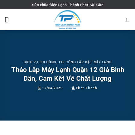
Chuyển
Sửa chữa Điện Lạnh Thành Phát Sài Gòn
đến
nội
dung
DỊCH VỤ THI CÔNG
,
THI CÔNG LẮP ĐẶT MÁY LẠNH
Tháo Lắp Máy Lạnh Quận 12 Giá Bình
Dân, Cam Kết Về Chất Lượng
17/04/2025
Phát Thành