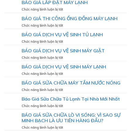
–
BÁO GIÁ LẮP ĐẶT MÁY LẠNH
MÁY
GIÁ
Giải
LẠNH
BẢO
ở
Chức năng bình luận bị tắt
pháp
DƯỠNG
BÁO
giúp
BÁO GIÁ THI CÔNG ỐNG ĐỒNG MÁY LẠNH
MÁY
GIÁ
máy
LẠNH
LẮP
ở
Chức năng bình luận bị tắt
hoạt
ĐẶT
BÁO
động
BÁO GIÁ DỊCH VỤ VỆ SINH TỦ LẠNH
MÁY
GIÁ
bền
LẠNH
THI
bỉ,
ở
Chức năng bình luận bị tắt
CÔNG
mát
BÁO
BÁO GIÁ DỊCH VỤ VỆ SINH MÁY GIẶT
ỐNG
lạnh
GIÁ
ĐỒNG
như
DỊCH
ở
Chức năng bình luận bị tắt
MÁY
VỤ
BÁO
LẠNH
BÁO GIÁ DỊCH VỤ VỆ SINH MÁY LẠNH
VỆ
GIÁ
SINH
DỊCH
ở
Chức năng bình luận bị tắt
TỦ
VỤ
BÁO
LẠNH
BÁO GIÁ SỬA CHỮA MÁY TẮM NƯỚC NÓNG
VỆ
GIÁ
SINH
DỊCH
ở
Chức năng bình luận bị tắt
MÁY
VỤ
BÁO
GIẶT
Báo Giá Sửa Chữa Tủ Lạnh Tại Nhà Mới Nhất
VỆ
GIÁ
SINH
SỬA
ở
Chức năng bình luận bị tắt
MÁY
CHỮA
Báo
LẠNH
BÁO GIÁ SỬA CHỮA LÒ VI SÓNG: VÌ SAO SỰ
MÁY
Giá
TẮM
MINH BẠCH LÀ ƯU TIÊN HÀNG ĐẦU?
Sửa
NƯỚC
Chữa
ở
Chức năng bình luận bị tắt
NÓNG
Tủ