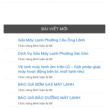
BÀI VIẾT MỚI
Sửa Máy Lạnh Phường Cầu Ông Lãnh
ở
Chức năng bình luận bị tắt
Sửa
Dịch Vụ Sửa Máy Lạnh Phường Sài Gòn
Máy
Lạnh
ở
Chức năng bình luận bị tắt
Phường
Dịch
Vệ sinh máy lạnh âm trần LG – Giải pháp giúp
Cầu
Vụ
Ông
máy hoạt động bền bỉ, mát lạnh như
Sửa
Lãnh
Máy
ở
Chức năng bình luận bị tắt
Lạnh
Vệ
BÁO GIÁ BƠM GAS MÁY LẠNH
Phường
sinh
Sài
máy
ở
Chức năng bình luận bị tắt
Gòn
lạnh
BÁO
BÁO GIÁ BẢO DƯỠNG MÁY LẠNH
âm
GIÁ
trần
BƠM
ở
Chức năng bình luận bị tắt
LG
GAS
BÁO