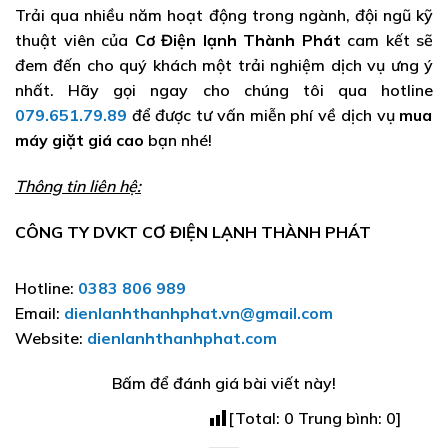
Trải qua nhiều năm hoạt động trong ngành, đội ngũ kỹ
thuật viên của
Cơ Điện lạnh Thành Phát
cam kết sẽ
đem đến cho quý khách một trải nghiệm dịch vụ ưng ý
nhất. Hãy gọi ngay cho chúng tôi
qua hotline
079.651.79.89
để được tư vấn miễn phí về dịch vụ
mua
máy giặt giá cao
bạn nhé!
Thông tin liên hệ:
CÔNG TY DVKT CƠ ĐIỆN LẠNH THÀNH PHÁT
Hotline:
0383 806 989
Email:
dienlanhthanhphat.vn@gmail.com
Website:
dienlanhthanhphat.com
Bấm để đánh giá bài viết này!
[Total:
0
Trung bình:
0
]