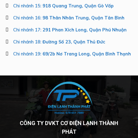
Chi nhánh 15:
918 Quang Trung, Quận Gò Vấp
Chi nhánh 16:
98 Thân Nhân Trung, Quận Tân Bình
Chi nhánh 17:
291 Phan Xích Long, Quận Phú Nhuận
Chi nhánh 18:
Đường Số 23, Quận Thủ Đức
Chi nhánh 19:
69/2b Nơ Trang Long, Quận Bình Thạnh
CÔNG TY DVKT CƠ ĐIỆN LẠNH THÀNH
PHÁT