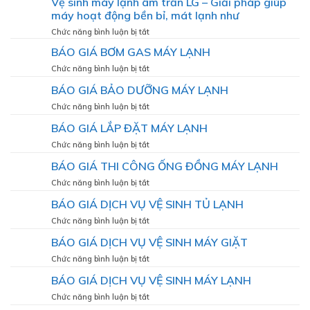
Vệ sinh máy lạnh âm trần LG – Giải pháp giúp
Cầu
Vụ
Ông
máy hoạt động bền bỉ, mát lạnh như
Sửa
Lãnh
Máy
ở
Chức năng bình luận bị tắt
Lạnh
Vệ
BÁO GIÁ BƠM GAS MÁY LẠNH
Phường
sinh
Sài
máy
ở
Chức năng bình luận bị tắt
Gòn
lạnh
BÁO
BÁO GIÁ BẢO DƯỠNG MÁY LẠNH
âm
GIÁ
trần
BƠM
ở
Chức năng bình luận bị tắt
LG
GAS
BÁO
–
BÁO GIÁ LẮP ĐẶT MÁY LẠNH
MÁY
GIÁ
Giải
LẠNH
BẢO
ở
Chức năng bình luận bị tắt
pháp
DƯỠNG
BÁO
giúp
BÁO GIÁ THI CÔNG ỐNG ĐỒNG MÁY LẠNH
MÁY
GIÁ
máy
LẠNH
LẮP
ở
Chức năng bình luận bị tắt
hoạt
ĐẶT
BÁO
động
BÁO GIÁ DỊCH VỤ VỆ SINH TỦ LẠNH
MÁY
GIÁ
bền
LẠNH
THI
bỉ,
ở
Chức năng bình luận bị tắt
CÔNG
mát
BÁO
BÁO GIÁ DỊCH VỤ VỆ SINH MÁY GIẶT
ỐNG
lạnh
GIÁ
ĐỒNG
như
DỊCH
ở
Chức năng bình luận bị tắt
MÁY
VỤ
BÁO
LẠNH
BÁO GIÁ DỊCH VỤ VỆ SINH MÁY LẠNH
VỆ
GIÁ
SINH
DỊCH
ở
Chức năng bình luận bị tắt
TỦ
VỤ
BÁO