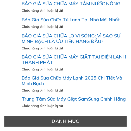
LẠNH
BÁO GIÁ SỬA CHỮA MÁY TẮM NƯỚC NÓNG
VỆ
GIÁ
SINH
DỊCH
ở
Chức năng bình luận bị tắt
MÁY
VỤ
BÁO
GIẶT
Báo Giá Sửa Chữa Tủ Lạnh Tại Nhà Mới Nhất
VỆ
GIÁ
SINH
SỬA
ở
Chức năng bình luận bị tắt
MÁY
CHỮA
Báo
LẠNH
BÁO GIÁ SỬA CHỮA LÒ VI SÓNG: VÌ SAO SỰ
MÁY
Giá
TẮM
MINH BẠCH LÀ ƯU TIÊN HÀNG ĐẦU?
Sửa
NƯỚC
Chữa
ở
Chức năng bình luận bị tắt
NÓNG
Tủ
BÁO
BÁO GIÁ SỬA CHỮA MÁY GIẶT TẠI ĐIỆN LẠNH
Lạnh
GIÁ
Tại
THÀNH PHÁT
SỬA
Nhà
CHỮA
ở
Chức năng bình luận bị tắt
Mới
LÒ
BÁO
Nhất
Báo Giá Sửa Chữa Máy Lạnh 2025 Chi Tiết Và
VI
GIÁ
Minh Bạch
SÓNG:
SỬA
VÌ
CHỮA
ở
Chức năng bình luận bị tắt
SAO
MÁY
Báo
SỰ
Trung Tâm Sửa Máy Giặt SamSung Chính Hãng
GIẶT
Giá
MINH
TẠI
Sửa
ở
Chức năng bình luận bị tắt
BẠCH
ĐIỆN
Chữa
Trung
LÀ
LẠNH
Máy
Tâm
ƯU
THÀNH
Lạnh
DANH MỤC
Sửa
TIÊN
PHÁT
2025
Máy
HÀNG
Chi
Giặt