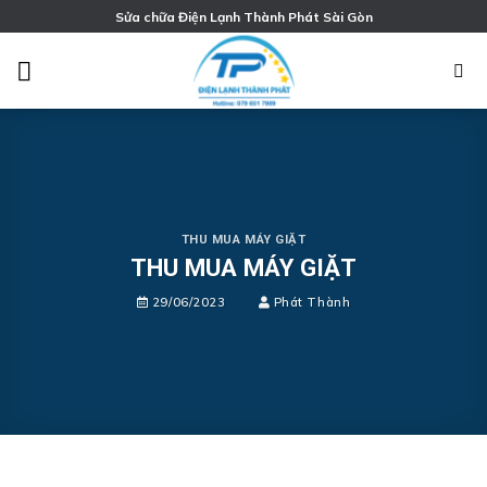
Chuyển
Sửa chữa Điện Lạnh Thành Phát Sài Gòn
đến
nội
dung
THU MUA MÁY GIẶT
THU MUA MÁY GIẶT
29/06/2023
Phát Thành