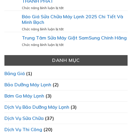
THÀNH PHÁT
SỬA
Nhà
CHỮA
ở
Chức năng bình luận bị tắt
Mới
LÒ
BÁO
Nhất
Báo Giá Sửa Chữa Máy Lạnh 2025 Chi Tiết Và
VI
GIÁ
Minh Bạch
SÓNG:
SỬA
VÌ
CHỮA
ở
Chức năng bình luận bị tắt
SAO
MÁY
Báo
SỰ
Trung Tâm Sửa Máy Giặt SamSung Chính Hãng
GIẶT
Giá
MINH
TẠI
Sửa
ở
Chức năng bình luận bị tắt
BẠCH
ĐIỆN
Chữa
Trung
LÀ
LẠNH
Máy
Tâm
ƯU
THÀNH
Lạnh
DANH MỤC
Sửa
TIÊN
PHÁT
2025
Máy
HÀNG
Chi
Giặt
ĐẦU?
Bảng Giá
(1)
Tiết
SamSung
Và
Chính
Bảo Dưỡng Máy Lạnh
(2)
Minh
Hãng
Bạch
Bơm Ga Máy Lạnh
(3)
Dịch Vụ Bảo Dưỡng Máy Lạnh
(3)
Dịch Vụ Sửa Chữa
(37)
Dịch Vụ Thi Công
(20)