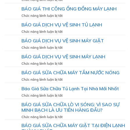
pháp
DƯỠNG
BÁO
giúp
BÁO GIÁ THI CÔNG ỐNG ĐỒNG MÁY LẠNH
MÁY
GIÁ
máy
LẠNH
LẮP
ở
Chức năng bình luận bị tắt
hoạt
ĐẶT
BÁO
động
BÁO GIÁ DỊCH VỤ VỆ SINH TỦ LẠNH
MÁY
GIÁ
bền
LẠNH
THI
bỉ,
ở
Chức năng bình luận bị tắt
CÔNG
mát
BÁO
BÁO GIÁ DỊCH VỤ VỆ SINH MÁY GIẶT
ỐNG
lạnh
GIÁ
ĐỒNG
như
DỊCH
ở
Chức năng bình luận bị tắt
MÁY
VỤ
BÁO
LẠNH
BÁO GIÁ DỊCH VỤ VỆ SINH MÁY LẠNH
VỆ
GIÁ
SINH
DỊCH
ở
Chức năng bình luận bị tắt
TỦ
VỤ
BÁO
LẠNH
BÁO GIÁ SỬA CHỮA MÁY TẮM NƯỚC NÓNG
VỆ
GIÁ
SINH
DỊCH
ở
Chức năng bình luận bị tắt
MÁY
VỤ
BÁO
GIẶT
Báo Giá Sửa Chữa Tủ Lạnh Tại Nhà Mới Nhất
VỆ
GIÁ
SINH
SỬA
ở
Chức năng bình luận bị tắt
MÁY
CHỮA
Báo
LẠNH
BÁO GIÁ SỬA CHỮA LÒ VI SÓNG: VÌ SAO SỰ
MÁY
Giá
TẮM
MINH BẠCH LÀ ƯU TIÊN HÀNG ĐẦU?
Sửa
NƯỚC
Chữa
ở
Chức năng bình luận bị tắt
NÓNG
Tủ
BÁO
BÁO GIÁ SỬA CHỮA MÁY GIẶT TẠI ĐIỆN LẠNH
Lạnh
GIÁ
Tại