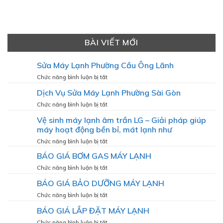
BÀI VIẾT MỚI
Sửa Máy Lạnh Phường Cầu Ông Lãnh
ở
Chức năng bình luận bị tắt
Sửa
Dịch Vụ Sửa Máy Lạnh Phường Sài Gòn
Máy
Lạnh
ở
Chức năng bình luận bị tắt
Phường
Dịch
Vệ sinh máy lạnh âm trần LG – Giải pháp giúp
Cầu
Vụ
Ông
máy hoạt động bền bỉ, mát lạnh như
Sửa
Lãnh
Máy
ở
Chức năng bình luận bị tắt
Lạnh
Vệ
BÁO GIÁ BƠM GAS MÁY LẠNH
Phường
sinh
Sài
máy
ở
Chức năng bình luận bị tắt
Gòn
lạnh
BÁO
BÁO GIÁ BẢO DƯỠNG MÁY LẠNH
âm
GIÁ
trần
BƠM
ở
Chức năng bình luận bị tắt
LG
GAS
BÁO
–
BÁO GIÁ LẮP ĐẶT MÁY LẠNH
MÁY
GIÁ
Giải
LẠNH
BẢO
ở
Chức năng bình luận bị tắt