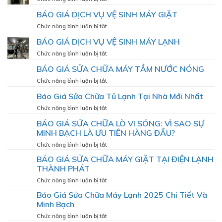
CÔNG
mát
BÁO
BÁO GIÁ DỊCH VỤ VỆ SINH MÁY GIẶT
ỐNG
lạnh
GIÁ
ĐỒNG
như
DỊCH
ở
Chức năng bình luận bị tắt
MÁY
VỤ
BÁO
LẠNH
BÁO GIÁ DỊCH VỤ VỆ SINH MÁY LẠNH
VỆ
GIÁ
SINH
DỊCH
ở
Chức năng bình luận bị tắt
TỦ
VỤ
BÁO
LẠNH
BÁO GIÁ SỬA CHỮA MÁY TẮM NƯỚC NÓNG
VỆ
GIÁ
SINH
DỊCH
ở
Chức năng bình luận bị tắt
MÁY
VỤ
BÁO
GIẶT
Báo Giá Sửa Chữa Tủ Lạnh Tại Nhà Mới Nhất
VỆ
GIÁ
SINH
SỬA
ở
Chức năng bình luận bị tắt
MÁY
CHỮA
Báo
LẠNH
BÁO GIÁ SỬA CHỮA LÒ VI SÓNG: VÌ SAO SỰ
MÁY
Giá
TẮM
MINH BẠCH LÀ ƯU TIÊN HÀNG ĐẦU?
Sửa
NƯỚC
Chữa
ở
Chức năng bình luận bị tắt
NÓNG
Tủ
BÁO
BÁO GIÁ SỬA CHỮA MÁY GIẶT TẠI ĐIỆN LẠNH
Lạnh
GIÁ
Tại
THÀNH PHÁT
SỬA
Nhà
CHỮA
ở
Chức năng bình luận bị tắt
Mới
LÒ
BÁO
Nhất
Báo Giá Sửa Chữa Máy Lạnh 2025 Chi Tiết Và
VI
GIÁ
Minh Bạch
SÓNG:
SỬA
VÌ
CHỮA
ở
Chức năng bình luận bị tắt
SAO