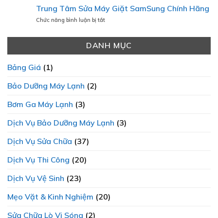
MÁY
Báo
SỰ
Trung Tâm Sửa Máy Giặt SamSung Chính Hãng
GIẶT
Giá
MINH
TẠI
Sửa
ở
Chức năng bình luận bị tắt
BẠCH
ĐIỆN
Chữa
Trung
LÀ
LẠNH
Máy
Tâm
ƯU
THÀNH
Lạnh
DANH MỤC
Sửa
TIÊN
PHÁT
2025
Máy
HÀNG
Chi
Giặt
ĐẦU?
Bảng Giá
(1)
Tiết
SamSung
Và
Chính
Bảo Dưỡng Máy Lạnh
(2)
Minh
Hãng
Bạch
Bơm Ga Máy Lạnh
(3)
Dịch Vụ Bảo Dưỡng Máy Lạnh
(3)
Dịch Vụ Sửa Chữa
(37)
Dịch Vụ Thi Công
(20)
Dịch Vụ Vệ Sinh
(23)
Mẹo Vặt & Kinh Nghiệm
(20)
Sửa Chữa Lò Vi Sóng
(2)