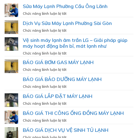
Sửa Máy Lạnh Phường Cầu Ông Lãnh
ở
Chức năng bình luận bị tắt
Sửa
Dịch Vụ Sửa Máy Lạnh Phường Sài Gòn
Máy
Lạnh
ở
Chức năng bình luận bị tắt
Phường
Dịch
Vệ sinh máy lạnh âm trần LG – Giải pháp giúp
Cầu
Vụ
Ông
máy hoạt động bền bỉ, mát lạnh như
Sửa
Lãnh
Máy
ở
Chức năng bình luận bị tắt
Lạnh
Vệ
BÁO GIÁ BƠM GAS MÁY LẠNH
Phường
sinh
Sài
máy
ở
Chức năng bình luận bị tắt
Gòn
lạnh
BÁO
BÁO GIÁ BẢO DƯỠNG MÁY LẠNH
âm
GIÁ
trần
BƠM
ở
Chức năng bình luận bị tắt
LG
GAS
BÁO
–
BÁO GIÁ LẮP ĐẶT MÁY LẠNH
MÁY
GIÁ
Giải
LẠNH
BẢO
ở
Chức năng bình luận bị tắt
pháp
DƯỠNG
BÁO
giúp
BÁO GIÁ THI CÔNG ỐNG ĐỒNG MÁY LẠNH
MÁY
GIÁ
máy
LẠNH
LẮP
ở
Chức năng bình luận bị tắt
hoạt
ĐẶT
BÁO
động
BÁO GIÁ DỊCH VỤ VỆ SINH TỦ LẠNH
MÁY
GIÁ
bền
LẠNH
THI
bỉ,
ở
Chức năng bình luận bị tắt