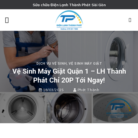
Chuyển
Sửa chữa Điện Lạnh Thành Phát Sài Gòn
đến
nội
dung
DỊCH VỤ VỆ SINH
,
VỆ SINH MÁY GIẶT
Vệ Sinh Máy Giặt Quận 1 – LH Thành
Phát Chỉ 20P Tới Ngay!
18/03/2025
Phát Thành