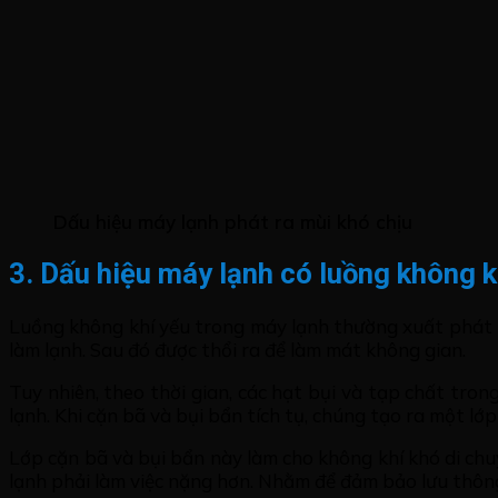
Dấu hiệu máy lạnh phát ra mùi khó chịu
3. Dấu hiệu máy lạnh có luồng không 
Luồng không khí yếu trong máy lạnh thường xuất phát t
làm lạnh. Sau đó được thổi ra để làm mát không gian.
Tuy nhiên, theo thời gian, các hạt bụi và tạp chất tr
lạnh. Khi cặn bã và bụi bẩn tích tụ, chúng tạo ra một lớp
Lớp cặn bã và bụi bẩn này làm cho không khí khó di chu
lạnh phải làm việc nặng hơn. Nhằm để đảm bảo lưu thôn