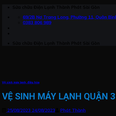
Chuyển
Sửa chữa Điện Lạnh Thành Phát Sài Gòn
đến
69/2B Nơ Trang Long, Phường 11, Quận Bình
nội
0383 806 989
dung
Sửa chữa Điện Lạnh Thành Phát Sài Gòn
Vệ sinh máy lạnh, điều hòa
VỆ SINH MÁY LẠNH QUẬN 3
25/08/2023
24/08/2023
Phát Thành