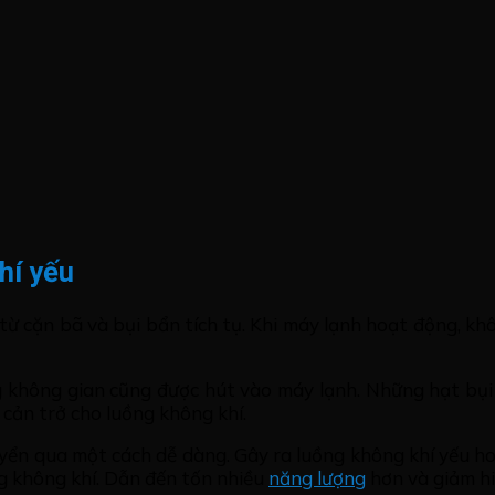
khí yếu
ừ cặn bã và bụi bẩn tích tụ. Khi máy lạnh hoạt động, kh
ong không gian cũng được hút vào máy lạnh. Những hạt bụ
 cản trở cho luồng không khí.
yển qua một cách dễ dàng. Gây ra luồng không khí yếu ho
g không khí. Dẫn đến tốn nhiều
năng lượng
hơn và giảm hi