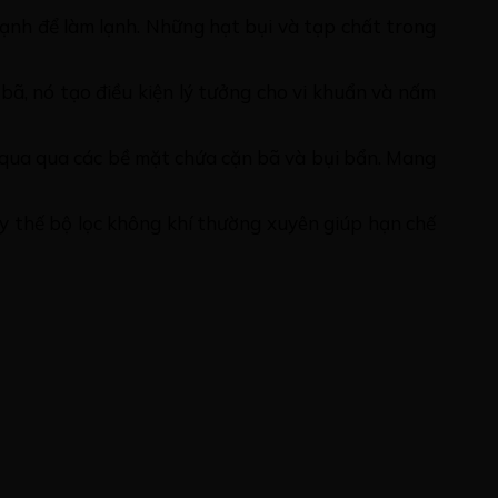
lạnh để làm lạnh. Những hạt bụi và tạp chất trong
bã, nó tạo điều kiện lý tưởng cho vi khuẩn và nấm
í qua qua các bề mặt chứa cặn bã và bụi bẩn. Mang
hay thế bộ lọc không khí thường xuyên giúp hạn chế