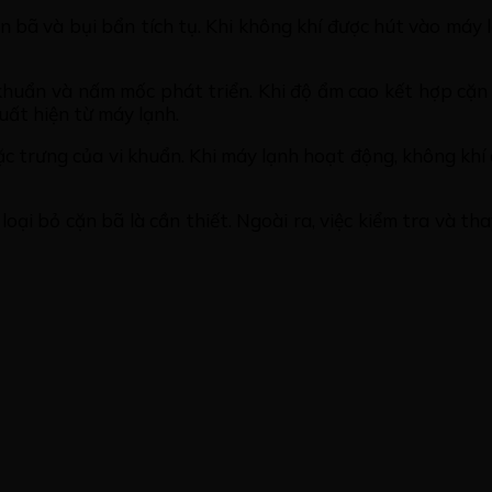
n bã và bụi bẩn tích tụ. Khi không khí được hút vào máy 
khuẩn và nấm mốc phát triển. Khi độ ẩm cao kết hợp cặn 
uất hiện từ máy lạnh.
ặc trưng của vi khuẩn. Khi máy lạnh hoạt động, không kh
loại bỏ cặn bã là cần thiết. Ngoài ra, việc kiểm tra và t