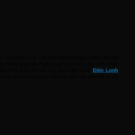
 trong khu vực. Với tình hình khí hậu nhiệt đới ẩm
c động của môi trường và sự tích tụ bụi bẩn. Việc
ng hiệu quả và tuổi thọ của máy lạnh.
Điện Lạnh
 vụ này thì xin theo dõi bài viết sau đây để có cái