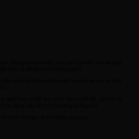
gian chúng ta chứa đầy các hạt bụi nhỏ và các tạp
ợc thổi ra để làm mát không gian.
dẫn. Khi cặn bã, bụi bẩn tích tụ, chúng tạo ra một
an.
à giảm hiệu suất làm lạnh. Bên cạnh đó, cặn bã và
à tác động xấu đến chất lượng không khí.
 tốt nhất và bảo vệ sức khỏe của bạn.