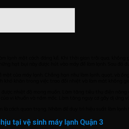
àm lạnh một cách đáng kể. Khi thời gian trôi qua, không 
hững hạt bụi này được hút vào máy để làm lạnh. Sau đó đư
 mặt của máy lạnh. Chẳng hạn như làm lạnh, quạt, và ống 
nh khó khăn trong việc trao đổi nhiệt và làm mát không gi
t được nhiệt độ mong muốn. Làm tăng tiêu thụ điện năng v
n của vi khuẩn và nấm mốc. Làm tăng nguy cơ gây dị ứng v
n là cách quan trọng. Nhằm để duy trì hiệu suất làm lạnh
chịu tại vệ sinh máy lạnh Quận 3