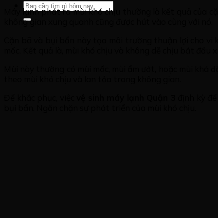
Máy lạnh phát ra mùi khó chịu thường là kết quả của cặ
không gian xung quanh cũng được hút vào cùng với nó.
Cặn bã và bụi bẩn này tạo môi trường thuận lợi cho vi 
mốc. Kết quả là, mùi khó chịu và không dễ chịu bắt đầu x
Mùi này thường có mùi mốc, mùi ẩm ướt, hoặc mùi khá đ
theo mùi khó chịu và lan tỏa trong không gian.
Để khắc phục, việc
vệ sinh máy lạnh Quận 3
định kỳ để 
bụi bẩn. Ngăn chặn sự phát triển của mùi khó chịu.