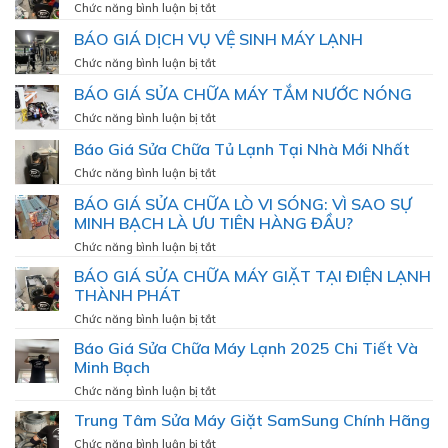
như
DỊCH
ở
Chức năng bình luận bị tắt
MÁY
VỤ
BÁO
LẠNH
BÁO GIÁ DỊCH VỤ VỆ SINH MÁY LẠNH
VỆ
GIÁ
SINH
DỊCH
ở
Chức năng bình luận bị tắt
TỦ
VỤ
BÁO
LẠNH
BÁO GIÁ SỬA CHỮA MÁY TẮM NƯỚC NÓNG
VỆ
GIÁ
SINH
DỊCH
ở
Chức năng bình luận bị tắt
MÁY
VỤ
BÁO
GIẶT
Báo Giá Sửa Chữa Tủ Lạnh Tại Nhà Mới Nhất
VỆ
GIÁ
SINH
SỬA
ở
Chức năng bình luận bị tắt
MÁY
CHỮA
Báo
LẠNH
BÁO GIÁ SỬA CHỮA LÒ VI SÓNG: VÌ SAO SỰ
MÁY
Giá
TẮM
MINH BẠCH LÀ ƯU TIÊN HÀNG ĐẦU?
Sửa
NƯỚC
Chữa
ở
Chức năng bình luận bị tắt
NÓNG
Tủ
BÁO
BÁO GIÁ SỬA CHỮA MÁY GIẶT TẠI ĐIỆN LẠNH
Lạnh
GIÁ
Tại
THÀNH PHÁT
SỬA
Nhà
CHỮA
ở
Chức năng bình luận bị tắt
Mới
LÒ
BÁO
Nhất
Báo Giá Sửa Chữa Máy Lạnh 2025 Chi Tiết Và
VI
GIÁ
Minh Bạch
SÓNG:
SỬA
VÌ
CHỮA
ở
Chức năng bình luận bị tắt
SAO
MÁY
Báo
SỰ
Trung Tâm Sửa Máy Giặt SamSung Chính Hãng
GIẶT
Giá
MINH
TẠI
Sửa
ở
Chức năng bình luận bị tắt