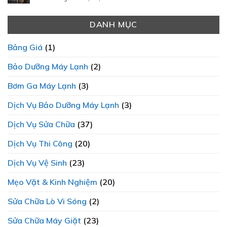
BẠCH
ĐIỆN
Chữa
Trung
LÀ
LẠNH
Máy
Tâm
ƯU
THÀNH
Lạnh
DANH MỤC
Sửa
TIÊN
PHÁT
2025
Máy
HÀNG
Chi
Giặt
ĐẦU?
Bảng Giá
(1)
Tiết
SamSung
Và
Chính
Bảo Dưỡng Máy Lạnh
(2)
Minh
Hãng
Bạch
Bơm Ga Máy Lạnh
(3)
Dịch Vụ Bảo Dưỡng Máy Lạnh
(3)
Dịch Vụ Sửa Chữa
(37)
Dịch Vụ Thi Công
(20)
Dịch Vụ Vệ Sinh
(23)
Mẹo Vặt & Kinh Nghiệm
(20)
Sửa Chữa Lò Vi Sóng
(2)
Sửa Chữa Máy Giặt
(23)