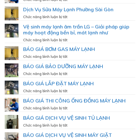
Sửa
Dịch Vụ Sửa Máy Lạnh Phường Sài Gòn
Máy
Lạnh
ở
Chức năng bình luận bị tắt
Phường
Dịch
Vệ sinh máy lạnh âm trần LG – Giải pháp giúp
Cầu
Vụ
Ông
máy hoạt động bền bỉ, mát lạnh như
Sửa
Lãnh
Máy
ở
Chức năng bình luận bị tắt
Lạnh
Vệ
BÁO GIÁ BƠM GAS MÁY LẠNH
Phường
sinh
Sài
máy
ở
Chức năng bình luận bị tắt
Gòn
lạnh
BÁO
BÁO GIÁ BẢO DƯỠNG MÁY LẠNH
âm
GIÁ
trần
BƠM
ở
Chức năng bình luận bị tắt
LG
GAS
BÁO
–
BÁO GIÁ LẮP ĐẶT MÁY LẠNH
MÁY
GIÁ
Giải
LẠNH
BẢO
ở
Chức năng bình luận bị tắt
pháp
DƯỠNG
BÁO
giúp
BÁO GIÁ THI CÔNG ỐNG ĐỒNG MÁY LẠNH
MÁY
GIÁ
máy
LẠNH
LẮP
ở
Chức năng bình luận bị tắt
hoạt
ĐẶT
BÁO
động
BÁO GIÁ DỊCH VỤ VỆ SINH TỦ LẠNH
MÁY
GIÁ
bền
LẠNH
THI
bỉ,
ở
Chức năng bình luận bị tắt
CÔNG
mát
BÁO
BÁO GIÁ DỊCH VỤ VỆ SINH MÁY GIẶT
ỐNG
lạnh
GIÁ
ĐỒNG