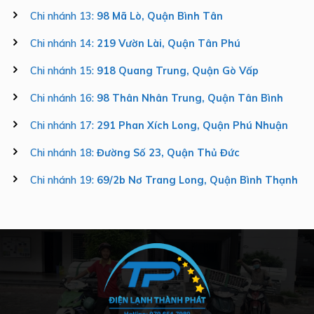
Chi nhánh 13:
98 Mã Lò, Quận Bình Tân
Chi nhánh 14:
219 Vườn Lài, Quận Tân Phú
Chi nhánh 15:
918 Quang Trung, Quận Gò Vấp
Chi nhánh 16:
98 Thân Nhân Trung, Quận Tân Bình
Chi nhánh 17:
291 Phan Xích Long, Quận Phú Nhuận
Chi nhánh 18:
Đường Số 23, Quận Thủ Đức
Chi nhánh 19:
69/2b Nơ Trang Long, Quận Bình Thạnh