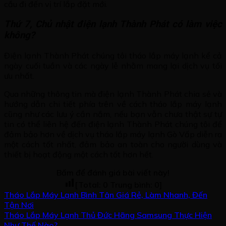
cầu đi đến vị trí lắp đặt mới.
Thứ 7, Chủ nhật điện lạnh Thành Phát có làm việc
không?
Điện lạnh Thành Phát chúng tôi tháo lắp máy lạnh kể cả
ngày cuối tuần và các ngày lễ nhằm mang lại dịch vụ tối
ưu nhất.
Qua những thông tin mà điện lạnh Thành Phát chia sẻ và
hướng dẫn chi tiết phía trên về cách tháo lắp máy lạnh
cũng như các lưu ý cần nắm, nếu bạn vẫn chưa thật sự tự
tin có thể liên hệ đến điện lạnh Thành Phát chúng tôi để
đảm bảo hơn về dịch vụ tháo lắp máy lạnh Gò Vấp diễn ra
một cách tốt nhất, đảm bảo an toàn cho người dùng và
thiết bị hoạt động một cách tốt hơn hết.
Bấm để đánh giá bài viết này!
[Total:
0
Trung bình:
0
]
Tháo Lắp Máy Lạnh Bình Tân Giá Rẻ, Làm Nhanh, Đến
Tận Nơi
Tháo Lắp Máy Lạnh Thủ Đức Hãng Samsung Thực Hiện
Như Thế Nào?