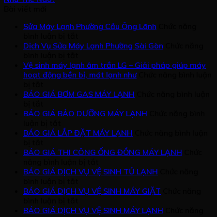
Bài viết mới
Sửa Máy Lạnh Phường Cầu Ông Lãnh
Chức năng
ở
bình luận bị tắt
Sửa
Dịch Vụ Sửa Máy Lạnh Phường Sài Gòn
Chức năng
Máy
ở
bình luận bị tắt
Lạnh
Dịch
Vệ sinh máy lạnh âm trần LG – Giải pháp giúp máy
Phường
Vụ
hoạt động bền bỉ, mát lạnh như
Chức năng bình luận
ở
Cầu
Sửa
bị tắt
Vệ
Ông
Máy
BÁO GIÁ BƠM GAS MÁY LẠNH
Chức năng bình luận
sinh
ở
Lãnh
Lạnh
bị tắt
máy
BÁO
Phường
BÁO GIÁ BẢO DƯỠNG MÁY LẠNH
Chức năng bình
lạnh
GIÁ
ở
Sài
luận bị tắt
âm
BƠM
BÁO
Gòn
BÁO GIÁ LẮP ĐẶT MÁY LẠNH
Chức năng bình luận
trần
GAS
ở
GIÁ
bị tắt
LG
MÁY
BÁO
BẢO
BÁO GIÁ THI CÔNG ỐNG ĐỒNG MÁY LẠNH
Chức
–
LẠNH
GIÁ
DƯỠNG
ở
năng bình luận bị tắt
Giải
LẮP
MÁY
BÁO
BÁO GIÁ DỊCH VỤ VỆ SINH TỦ LẠNH
Chức năng
pháp
ĐẶT
LẠNH
ở
GIÁ
bình luận bị tắt
giúp
MÁY
BÁO
THI
BÁO GIÁ DỊCH VỤ VỆ SINH MÁY GIẶT
Chức năng
máy
LẠNH
GIÁ
ở
CÔNG
bình luận bị tắt
hoạt
DỊCH
BÁO
ỐNG
BÁO GIÁ DỊCH VỤ VỆ SINH MÁY LẠNH
Chức năng