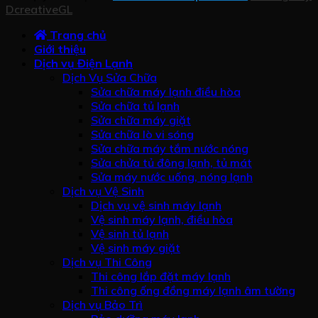
DcreativeGL
Trang chủ
Giới thiệu
Dịch vụ Điện Lạnh
Dịch Vụ Sửa Chữa
Sửa chữa máy lạnh điều hòa
Sửa chữa tủ lạnh
Sửa chữa máy giặt
Sửa chữa lò vi sóng
Sửa chữa máy tắm nước nóng
Sửa chửa tủ đông lạnh, tủ mát
Sửa máy nước uống, nóng lạnh
Dịch vụ Vệ Sinh
Dịch vụ vệ sinh máy lạnh
Vệ sinh máy lạnh, điều hòa
Vệ sinh tủ lạnh
Vệ sinh máy giặt
Dịch vụ Thi Công
Thi công lắp đặt máy lạnh
Thi công ống đồng máy lạnh âm tường
Dịch vụ Bảo Trì