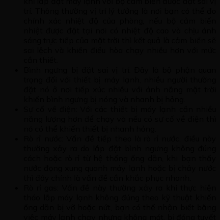
khi lắp đặt máy lạnh với bộ cảm biến được đặt sai vị
trí. Thông thường vị trí lý tưởng là nơi bạn có thể đo
chính xác nhiệt độ của phòng, nếu bộ cảm biến
nhiệt được đặt tại nơi có nhiệt độ cao và chịu ánh
sáng trực tiếp của mặt trời thì kết quả là cảm biến sẽ
sai lệch và khiến điều hòa chạy nhiều hơn với mức
cần thiết.
Bình ngưng bị đặt sai vị trí: Đây là bộ phận quan
trọng đối với thiết bị máy lạnh, nhiều người thường
đặt nó ở nơi tiếp xúc nhiều với ánh nắng mặt trời
khiến bình ngưng bị nóng và nhanh bị hỏng.
Sự cố về điện: Với các thiết bị máy lạnh cần nhiều
năng lượng hơn để chạy và nếu có sự cố về điện thì
nó có thể khiến thiết bị nhanh hỏng.
Rò rỉ nước: Vấn đề tiếp theo là rò rỉ nước, điều này
thường xảy ra do lắp đặt bình ngưng không đúng
cách hoặc rò rỉ từ hệ thống ống dẫn, khi bạn thấy
nước đọng xung quanh máy lạnh hoặc bị chảy nước
thì đây chính là vấn đề cần khắc phục nhanh.
Rò rỉ gas: Vấn đề này thường xảy ra khi thực hiện
tháo lắp máy lạnh không đúng theo kỹ thuật khiến
ống dẫn bị vỡ hoặc nứt, bạn có thể nhận biết bằng
việc máy lạnh chạy nhưng không mát, bị đóng tuyết