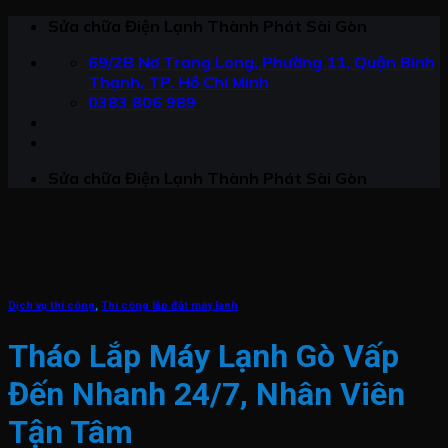
Chuyển
Sửa chữa Điện Lạnh Thành Phát Sài Gòn
đến
69/2B Nơ Trang Long, Phường 11, Quận Bình
nội
Thạnh, TP. Hồ Chí Minh
dung
0383 806 989
Sửa chữa Điện Lạnh Thành Phát Sài Gòn
Dịch vụ thi công
,
Thi công lắp đặt máy lạnh
Tháo Lắp Máy Lạnh Gò Vấp
Đến Nhanh 24/7, Nhân Viên
Tận Tâm