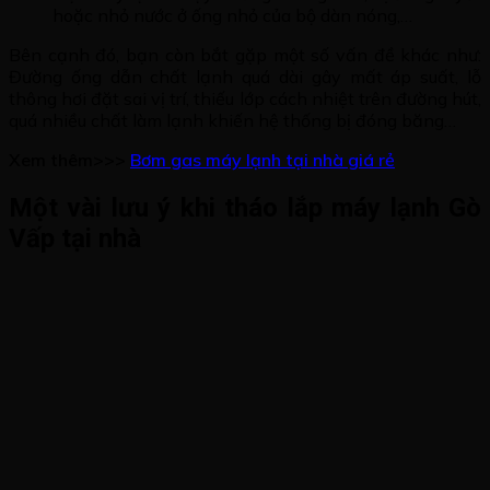
hoặc nhỏ nước ở ống nhỏ của bộ dàn nóng,…
Bên cạnh đó, bạn còn bắt gặp một số vấn đề khác như:
Đường ống dẫn chất lạnh quá dài gây mất áp suất, lỗ
thông hơi đặt sai vị trí, thiếu lớp cách nhiệt trên đường hút,
quá nhiều chất làm lạnh khiến hệ thống bị đóng băng…
Xem thêm>>>
Bơm gas máy lạnh tại nhà giá rẻ
Một vài lưu ý khi tháo lắp máy lạnh Gò
Vấp tại nhà