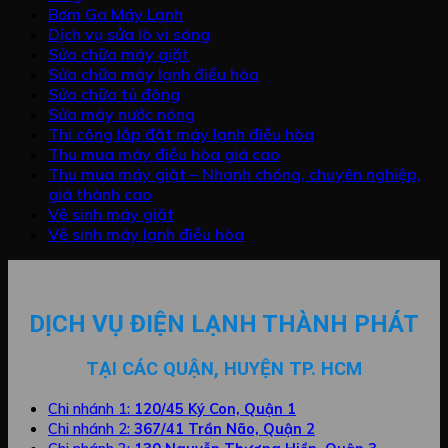
Bơm Ga Máy Lạnh
Dịch vụ sửa lò vi sóng
Sửa chữa máy giặt
Sửa chữa máy lạnh điều hòa
Sửa chữa tủ đông
Sửa máy nước nóng
Thi công lắp đặt máy lạnh điều hòa
Thu mua máy điều hòa giá cao
Thu mua máy giặt – Nhanh chóng, chuyên nghiệp,
giá thành cao
Vệ sinh máy giặt
Vệ sinh máy lạnh điều hòa
DỊCH VỤ ĐIỆN LẠNH THÀNH PHÁT
TẠI CÁC QUẬN, HUYỆN TP. HCM
Chi nhánh 1:
120/45 Ký Con, Quận 1
Chi nhánh 2:
367/41 Trần Não, Quận 2