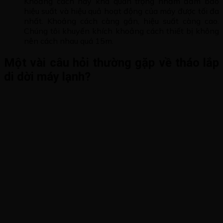
Khoảng cách này khá quan trọng nhằm đảm bảo
hiệu suất và hiệu quả hoạt động của máy được tối đa
nhất. Khoảng cách càng gần, hiệu suất càng cao.
Chúng tôi khuyến khích khoảng cách thiết bị không
nên cách nhau quá 15m.
Một vài câu hỏi thường gặp về tháo lắp
di dời máy lạnh?