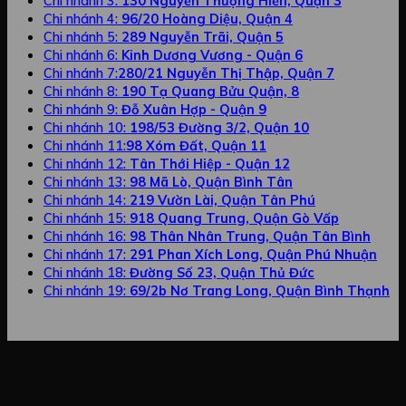
Chi nhánh 3:
130 Nguyễn Thượng Hiền, Quận 3
Chi nhánh 4:
96/20 Hoàng Diệu, Quận 4
Chi nhánh 5:
289 Nguyễn Trãi, Quận 5
Chi nhánh 6:
Kinh Dương Vương - Quận 6
Chi nhánh 7:
280/21 Nguyễn Thị Thập, Quận 7
Chi nhánh 8:
190 Tạ Quang Bửu Quận, 8
Chi nhánh 9:
Đỗ Xuân Hợp - Quận 9
Chi nhánh 10:
198/53 Đường 3/2, Quận 10
Chi nhánh 11:
98 Xóm Đất, Quận 11
Chi nhánh 12:
Tân Thới Hiệp - Quận 12
Chi nhánh 13:
98 Mã Lò, Quận Bình Tân
Chi nhánh 14:
219 Vườn Lài, Quận Tân Phú
Chi nhánh 15:
918 Quang Trung, Quận Gò Vấp
Chi nhánh 16:
98 Thân Nhân Trung, Quận Tân Bình
Chi nhánh 17:
291 Phan Xích Long, Quận Phú Nhuận
Chi nhánh 18:
Đường Số 23, Quận Thủ Đức
Chi nhánh 19:
69/2b Nơ Trang Long, Quận Bình Thạnh