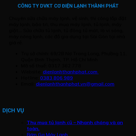
CÔNG TY DVKT CƠ ĐIỆN LẠNH THÀNH PHÁT
Chuyên sửa chữa máy lạnh, vệ sinh, thi công lắp đặt
máy lạnh, bảo trì, thu mua máy lạnh, tủ lạnh, máy
giặt... Sửa chữa tủ lạnh, tủ đông tủ mát, lò vi sóng,
máy nóng lạnh, các đồ gia dụng tại Sài Gòn tại nhà
giá rẻ.
Trụ sở chính: 69/2B Nơ Trang Long, Phường 11,
Quận Bình Thạnh, TP. Hồ Chí Minh
Mã số thuế: 0317 362 778
Website:
dienlanhthanhphat.com
Hotline:
0383 806 989
Email:
dienlanhthanhphat.vn@gmail.com
DỊCH VỤ
Thu mua tủ lạnh cũ – Nhanh chóng và an
toàn.
Bơm Ga Máy Lạnh