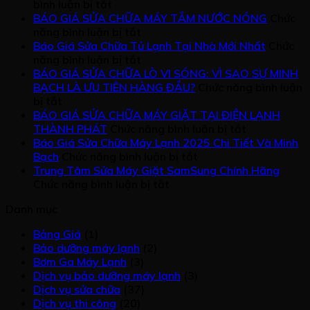
động
VỤ
GIÁ
ở
ĐỒNG
bình luận bị tắt
bền
VỆ
DỊCH
BÁO
MÁY
BÁO GIÁ SỬA CHỮA MÁY TẮM NƯỚC NÓNG
Chức
bỉ,
SINH
VỤ
GIÁ
LẠNH
ở
năng bình luận bị tắt
mát
TỦ
VỆ
DỊCH
BÁO
Báo Giá Sửa Chữa Tủ Lạnh Tại Nhà Mới Nhất
Chức
lạnh
LẠNH
SINH
VỤ
GIÁ
ở
năng bình luận bị tắt
như
MÁY
VỆ
SỬA
Báo
BÁO GIÁ SỬA CHỮA LÒ VI SÓNG: VÌ SAO SỰ MINH
GIẶT
SINH
CHỮA
Giá
BẠCH LÀ ƯU TIÊN HÀNG ĐẦU?
Chức năng bình luận
ở
MÁY
MÁY
Sửa
bị tắt
BÁO
LẠNH
TẮM
Chữa
BÁO GIÁ SỬA CHỮA MÁY GIẶT TẠI ĐIỆN LẠNH
GIÁ
NƯỚC
Tủ
ở
THÀNH PHÁT
Chức năng bình luận bị tắt
SỬA
NÓNG
Lạnh
BÁO
Báo Giá Sửa Chữa Máy Lạnh 2025 Chi Tiết Và Minh
CHỮA
Tại
ở
GIÁ
Bạch
Chức năng bình luận bị tắt
LÒ
Nhà
Báo
SỬA
Trung Tâm Sửa Máy Giặt SamSung Chính Hãng
VI
Mới
ở
Giá
CHỮA
Chức năng bình luận bị tắt
SÓNG:
Nhất
Trung
Sửa
MÁY
Danh mục
VÌ
Tâm
Chữa
GIẶT
SAO
Sửa
Máy
TẠI
Bảng Giá
(1)
SỰ
Máy
Lạnh
ĐIỆN
Bảo dưỡng máy lạnh
(2)
MINH
Giặt
2025
LẠNH
Bơm Ga Máy Lạnh
(3)
BẠCH
SamSung
Chi
THÀNH
Dịch vụ bảo dưỡng máy lạnh
(3)
LÀ
Chính
Tiết
PHÁT
Dịch vụ sửa chữa
(37)
ƯU
Hãng
Và
Dịch vụ thi công
(20)
TIÊN
Minh