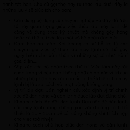
hành tốt hơn. Cho dù gọi thợ hay tự tháo lắp, dưới đây là
những lưu ý sẽ giúp ích cho bạn:
Cần dùng bộ dụng cụ chuyên nghiệp và đầy đủ: Yếu
tố này quan trọng giúp việc tháo lắp máy lạnh dễ
dàng và đúng theo kỹ thuật mà không gây hỏng
hoặc có thể tự tháo lắp một số bộ phận đặc biệt.
Đảm bảo an toàn: Khi không có sự hỗ trợ từ các
chuyên gia việc tự tháo lắp máy lạnh có thể gây
nguy hiểm cho bản thân vì những sự cố như: Rò rỉ
gas, điện,…
Sắp xếp các bộ phận theo thứ tự: Việc làm này rất
quan trọng vì nếu bạn không nhớ chính xác vị trí của
những bộ phận hay các con ốc có thể khiến cho máy
lạnh bị lắp sai cách và hoạt động không đúng.
Vị trí lắp đặt: Cần nghiên cứu xác định vị trí chính
xác để dàn nóng và dàn lạnh được lắp đặt đúng chỗ.
Khoảng cách lắp đặt dàn lạnh: Bạn nên để dàn lạnh
của máy lạnh trong không gian với khoảng cách tối
thiểu là 10 – 15cm để có luồng không khí thích hợp
cho việc toả nhiệt.
Khoảng cách phù hợp giữa dàn nóng và dàn lạnh: