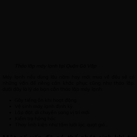
Tháo lắp máy lạnh tại Quận Gò Vấp
Máy lạnh nếu dùng lâu năm hay mới mua về đều sẽ có
những vấn đề riêng cần khắc phục cũng như tháo lắp,
dưới đây là lý do bạn cần tháo lắp máy lạnh:
Gây tiếng ồn khi hoạt động.
Vệ sinh máy lạnh định kỳ.
Lắp đặt, di chuyển sang vị trí mới.
Kiểm tra hỏng hóc
Thay linh kiện như tấm lưới lọc, quạt gió…